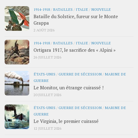
1914-1918
/
BATAILLES
/
ITALIE
/
NOUVELLE
Bataille du Solstice, fureur sur le Monte
Grappa
2 AOÛT 2026
1914-1918
/
BATAILLES
/
ITALIE
/
NOUVELLE
Ortigara 1917, le sacrifice des « Alpini »
26 JUILLET 2026
ÉTATS-UNIS
/
GUERRE DE SÉCESSION
/
MARINE DE
GUERRE
Le Monitor, un étrange cuirassé !
20 JUILLET 2026
ÉTATS-UNIS
/
GUERRE DE SÉCESSION
/
MARINE DE
GUERRE
Le Virginia, le premier cuirassé
12 JUILLET 2026