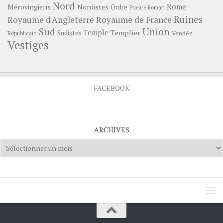
Nord
Rome
Mérovingiens
Nordistes
Ordre
Prieuré
Roman
Ruines
Royaume d'Angleterre
Royaume de France
Sud
Union
Temple
Templier
Sudistes
Vendée
Républicain
Vestiges
FACEBOOK
ARCHIVES
Archives