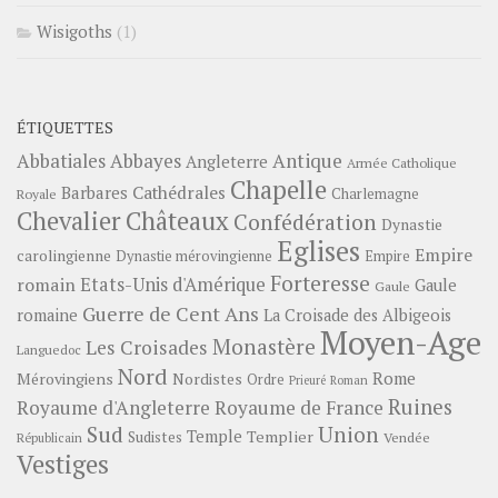
Wisigoths
(1)
ÉTIQUETTES
Abbayes
Antique
Abbatiales
Angleterre
Armée Catholique
Chapelle
Barbares
Cathédrales
Charlemagne
Royale
Châteaux
Chevalier
Confédération
Dynastie
Eglises
Empire
carolingienne
Dynastie mérovingienne
Empire
Forteresse
romain
Etats-Unis d'Amérique
Gaule
Gaule
Guerre de Cent Ans
romaine
La Croisade des Albigeois
Moyen-Age
Monastère
Les Croisades
Languedoc
Nord
Rome
Mérovingiens
Nordistes
Ordre
Prieuré
Roman
Ruines
Royaume d'Angleterre
Royaume de France
Sud
Union
Temple
Templier
Sudistes
Vendée
Républicain
Vestiges