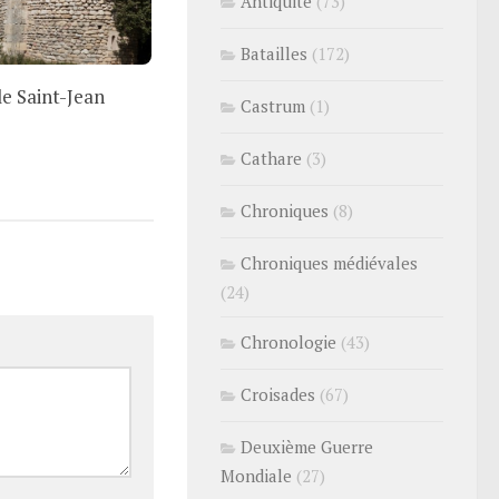
Antiquité
(73)
Batailles
(172)
le Saint-Jean
Castrum
(1)
Cathare
(3)
Chroniques
(8)
Chroniques médiévales
(24)
Chronologie
(43)
Croisades
(67)
Deuxième Guerre
Mondiale
(27)