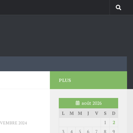
PLUS
août 2026
L
M
M
J
V
S
D
1
2
OVEMBRE 2024
3
4
5
6
7
8
9