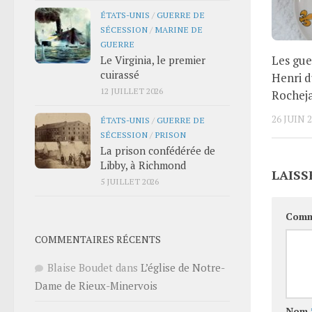
ÉTATS-UNIS
/
GUERRE DE
SÉCESSION
/
MARINE DE
GUERRE
Les gue
Le Virginia, le premier
cuirassé
Henri d
12 JUILLET 2026
Rochej
26 JUIN 
ÉTATS-UNIS
/
GUERRE DE
SÉCESSION
/
PRISON
La prison confédérée de
Libby, à Richmond
LAISS
5 JUILLET 2026
Comm
COMMENTAIRES RÉCENTS
Blaise Boudet
dans
L’église de Notre-
Dame de Rieux-Minervois
Nom