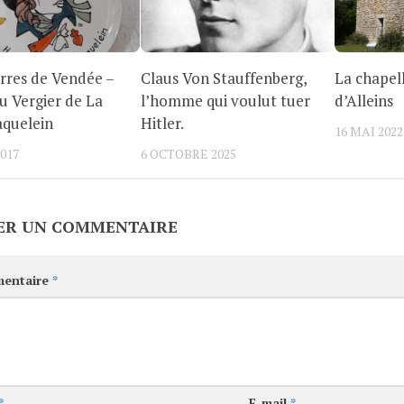
rres de Vendée –
Claus Von Stauffenberg,
La chapel
u Vergier de La
l’homme qui voulut tuer
d’Alleins
aquelein
Hitler.
16 MAI 2022
2017
6 OCTOBRE 2025
ER UN COMMENTAIRE
entaire
*
*
E-mail
*