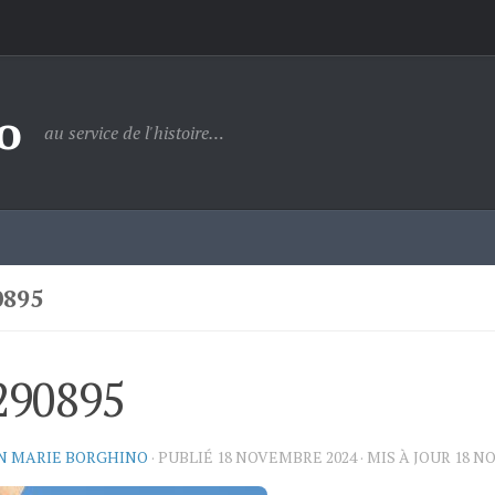
o
au service de l'histoire…
0895
290895
N MARIE BORGHINO
· PUBLIÉ
18 NOVEMBRE 2024
· MIS À JOUR
18 N