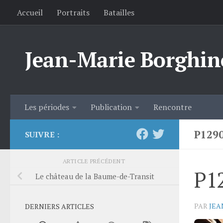
Accueil
Portraits
Batailles
Skip to content
Jean-Marie Borghin
Les périodes
Publication
Rencontre
P129
SUIVRE :
ARTICLE PRÉCÉDENT
P1
Le château de la Baume-de-Transit
PAR
JEA
DERNIERS ARTICLES