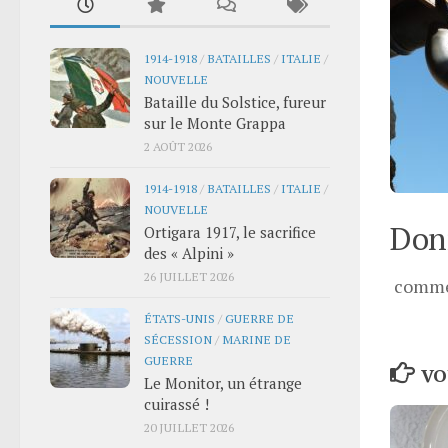
1914-1918
/
BATAILLES
/
ITALIE
/
NOUVELLE
Bataille du Solstice, fureur
sur le Monte Grappa
2 AOÛT 2026
1914-1918
/
BATAILLES
/
ITALIE
/
NOUVELLE
Donn
Ortigara 1917, le sacrifice
des « Alpini »
26 JUILLET 2026
comme
ÉTATS-UNIS
/
GUERRE DE
SÉCESSION
/
MARINE DE
GUERRE
VO
Le Monitor, un étrange
cuirassé !
20 JUILLET 2026