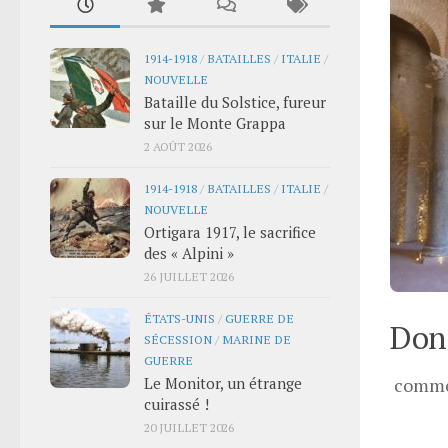
1914-1918
/
BATAILLES
/
ITALIE
/
NOUVELLE
Bataille du Solstice, fureur
sur le Monte Grappa
2 AOÛT 2026
1914-1918
/
BATAILLES
/
ITALIE
/
NOUVELLE
Ortigara 1917, le sacrifice
des « Alpini »
26 JUILLET 2026
ÉTATS-UNIS
/
GUERRE DE
Donn
SÉCESSION
/
MARINE DE
GUERRE
Le Monitor, un étrange
comme
cuirassé !
20 JUILLET 2026