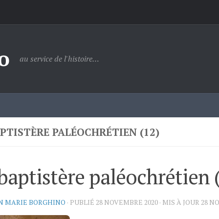
o
au service de l'histoire…
APTISTÈRE PALÉOCHRÉTIEN (12)
baptistère paléochrétien 
N MARIE BORGHINO
· PUBLIÉ
28 NOVEMBRE 2020
· MIS À JOUR
28 N