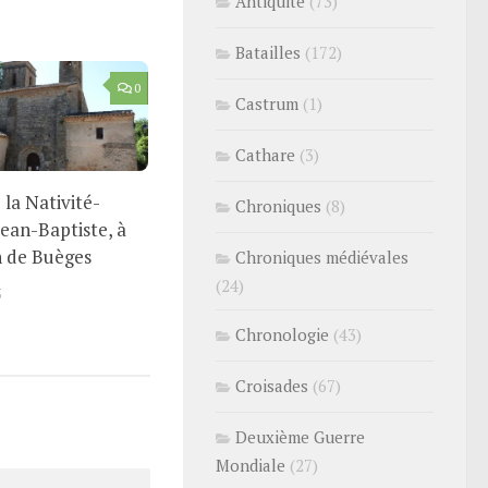
Antiquité
(73)
Batailles
(172)
0
Castrum
(1)
Cathare
(3)
e la Nativité-
Chroniques
(8)
Jean-Baptiste, à
n de Buèges
Chroniques médiévales
(24)
5
Chronologie
(43)
Croisades
(67)
Deuxième Guerre
Mondiale
(27)