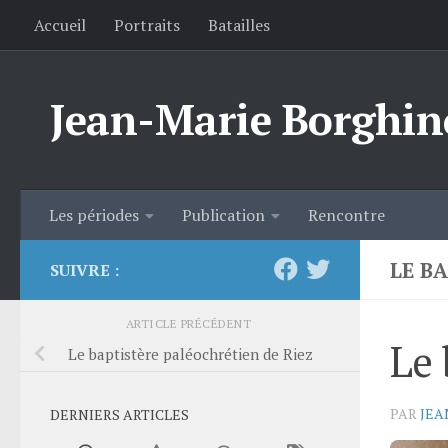
Accueil
Portraits
Batailles
Skip to content
Jean-Marie Borghin
Les périodes
Publication
Rencontre
LE B
SUIVRE :
ARTICLE PRÉCÉDENT
Le 
Le baptistère paléochrétien de Riez
PAR
JEA
DERNIERS ARTICLES