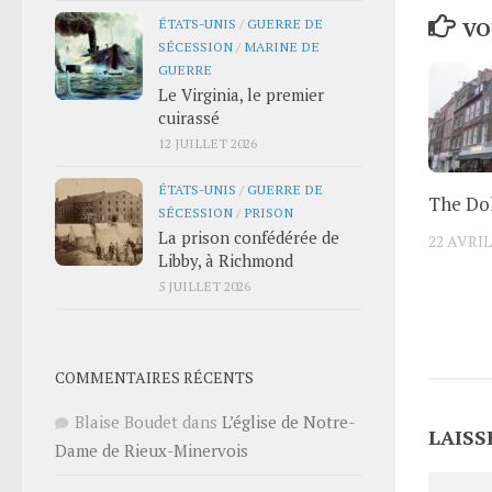
ÉTATS-UNIS
/
GUERRE DE
VO
SÉCESSION
/
MARINE DE
GUERRE
Le Virginia, le premier
cuirassé
12 JUILLET 2026
ÉTATS-UNIS
/
GUERRE DE
The Do
SÉCESSION
/
PRISON
La prison confédérée de
22 AVRIL
Libby, à Richmond
5 JUILLET 2026
COMMENTAIRES RÉCENTS
Blaise Boudet
dans
L’église de Notre-
LAISS
Dame de Rieux-Minervois