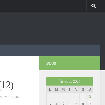
PLUS
(12)
août 2026
L
M
M
J
V
S
D
1
2
OVEMBRE 2020
3
4
5
6
7
8
9