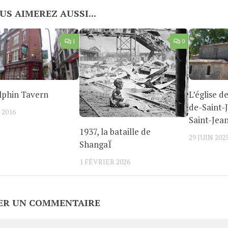
US AIMEREZ AUSSI...
1
0
lphin Tavern
L’église d
de-Saint-
 2016
Saint-Jea
1937, la bataille de
29 JUIN 202
ShangaÏ
1 FÉVRIER 2026
ER UN COMMENTAIRE