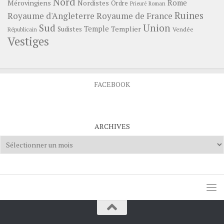
Nord
Rome
Mérovingiens
Nordistes
Ordre
Prieuré
Roman
Ruines
Royaume d'Angleterre
Royaume de France
Sud
Union
Temple
Templier
Sudistes
Vendée
Républicain
Vestiges
FACEBOOK
ARCHIVES
Archives