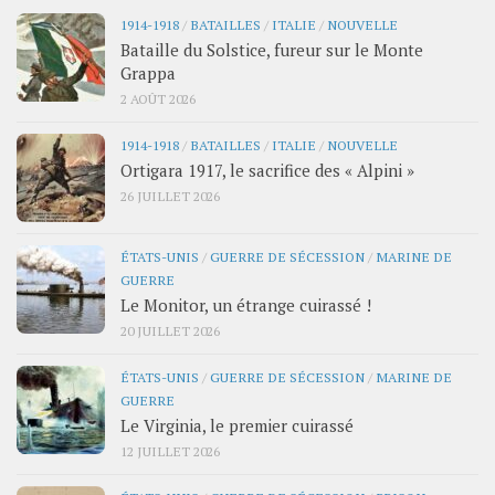
1914-1918
/
BATAILLES
/
ITALIE
/
NOUVELLE
Bataille du Solstice, fureur sur le Monte
Grappa
2 AOÛT 2026
1914-1918
/
BATAILLES
/
ITALIE
/
NOUVELLE
Ortigara 1917, le sacrifice des « Alpini »
26 JUILLET 2026
ÉTATS-UNIS
/
GUERRE DE SÉCESSION
/
MARINE DE
GUERRE
Le Monitor, un étrange cuirassé !
20 JUILLET 2026
ÉTATS-UNIS
/
GUERRE DE SÉCESSION
/
MARINE DE
GUERRE
Le Virginia, le premier cuirassé
12 JUILLET 2026