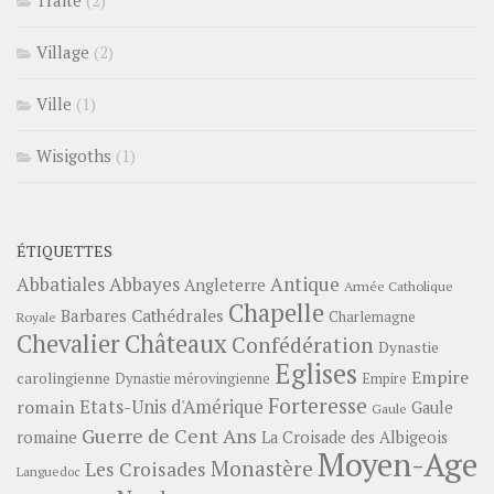
Village
(2)
Ville
(1)
Wisigoths
(1)
ÉTIQUETTES
Abbayes
Antique
Abbatiales
Angleterre
Armée Catholique
Chapelle
Barbares
Cathédrales
Charlemagne
Royale
Châteaux
Chevalier
Confédération
Dynastie
Eglises
Empire
carolingienne
Dynastie mérovingienne
Empire
Forteresse
romain
Etats-Unis d'Amérique
Gaule
Gaule
Guerre de Cent Ans
romaine
La Croisade des Albigeois
Moyen-Age
Monastère
Les Croisades
Languedoc