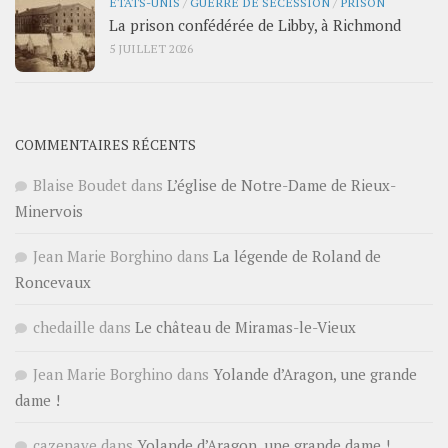
ÉTATS-UNIS
/
GUERRE DE SÉCESSION
/
PRISON
La prison confédérée de Libby, à Richmond
5 JUILLET 2026
COMMENTAIRES RÉCENTS
Blaise Boudet
dans
L’église de Notre-Dame de Rieux-
Minervois
Jean Marie Borghino
dans
La légende de Roland de
Roncevaux
chedaille
dans
Le château de Miramas-le-Vieux
Jean Marie Borghino
dans
Yolande d’Aragon, une grande
dame !
cazenave
dans
Yolande d’Aragon, une grande dame !