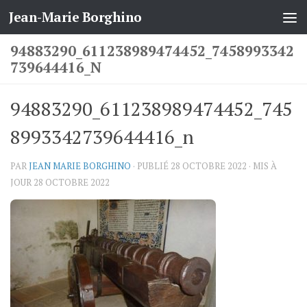
Jean-Marie Borghino
Skip to content
94883290_611238989474452_7458993342
739644416_N
94883290_611238989474452_745
8993342739644416_n
PAR
JEAN MARIE BORGHINO
· PUBLIÉ
28 OCTOBRE 2022
· MIS À
JOUR
28 OCTOBRE 2022