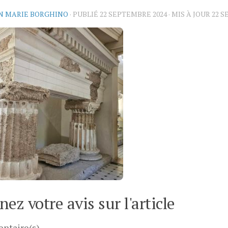
N MARIE BORGHINO
· PUBLIÉ
22 SEPTEMBRE 2024
· MIS À JOUR
22 S
ez votre avis sur l'article
ntaire(s)