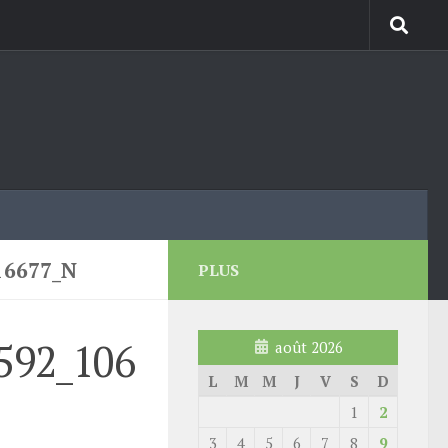
16677_N
PLUS
592_106
août 2026
L
M
M
J
V
S
D
1
2
3
4
5
6
7
8
9