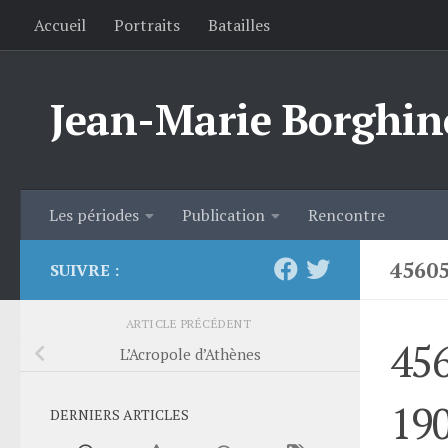
Accueil
Portraits
Batailles
Skip to content
Jean-Marie Borghin
Les périodes
Publication
Rencontre
4560
SUIVRE :
ARTICLE PRÉCÉDENT
45
L’Acropole d’Athènes
19
DERNIERS ARTICLES