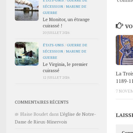
SÉCESSION
/
MARINE DE
GUERRE
Le Monitor, un étrange
cuirassé !
VO
20 JUILLET 2026
ÉTATS-UNIS
/
GUERRE DE
SÉCESSION
/
MARINE DE
GUERRE
Le Virginia, le premier
cuirassé
La Troi
12 JUILLET 2026
1189-1
7 NOVEM
COMMENTAIRES RÉCENTS
Blaise Boudet
dans
L’église de Notre-
LAISS
Dame de Rieux-Minervois
Comm