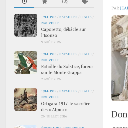
PAR
JEA
1914-1918
/
BATAILLES
/
ITALIE
/
NOUVELLE
Caporetto, débâcle sur
l’Isonzo
9 AOÛT 2026
1914-1918
/
BATAILLES
/
ITALIE
/
NOUVELLE
Bataille du Solstice, fureur
sur le Monte Grappa
2 AOÛT 2026
1914-1918
/
BATAILLES
/
ITALIE
/
NOUVELLE
Ortigara 1917, le sacrifice
des « Alpini »
Donn
26 JUILLET 2026
comme
ÉTATS-UNIS
/
GUERRE DE