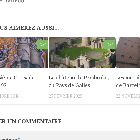
US AIMEREZ AUSSI...
0
0
sième Croisade –
Le château de Pembroke,
Les murai
192
au Pays de Galles
de Barcelo
BRE 2016
23 FÉVRIER 2025
22 NOVEMB
ER UN COMMENTAIRE
entaire
*