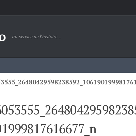
o
au service de l'histoire…
53555_26480429598238592_10619019998176
6053555_26480429598238
01999817616677_n