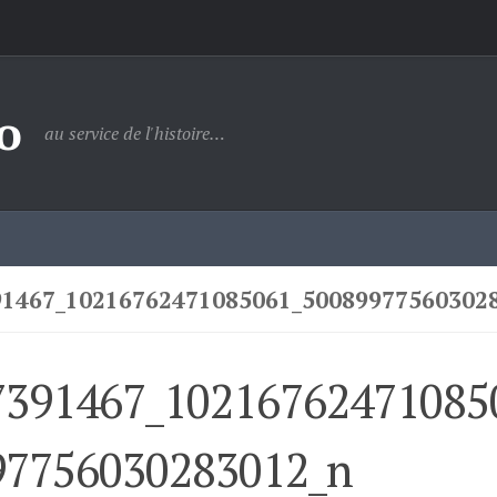
o
au service de l'histoire…
91467_10216762471085061_50089977560302
7391467_10216762471085
97756030283012_n