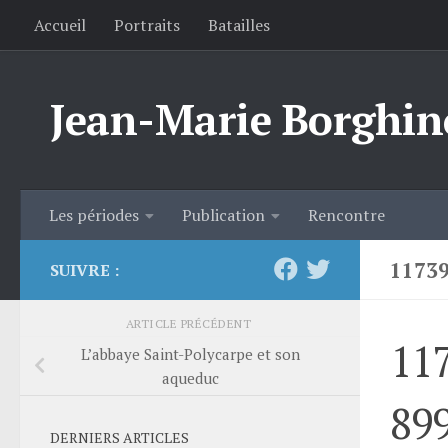
Accueil
Portraits
Batailles
Skip to content
Jean-Marie Borghin
Les périodes
Publication
Rencontre
1173
SUIVRE :
ARTICLE PRÉCÉDENT
11
L’abbaye Saint-Polycarpe et son
aqueduc
89
DERNIERS ARTICLES