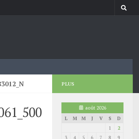
83012_N
PLUS
061_500
août 2026
L
M
M
J
V
S
D
1
2
3
4
5
6
7
8
9