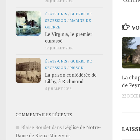
20 JUILLET 2026
ÉTATS-UNIS
/
GUERRE DE
SÉCESSION
/
MARINE DE
VO
GUERRE
Le Virginia, le premier
cuirassé
12 JUILLET 2026
ÉTATS-UNIS
/
GUERRE DE
SÉCESSION
/
PRISON
La prison confédérée de
La chap
Libby, à Richmond
de Peyn
5 JUILLET 2026
22 DÉCE
COMMENTAIRES RÉCENTS
Blaise Boudet
dans
L’église de Notre-
LAISS
Dame de Rieux-Minervois