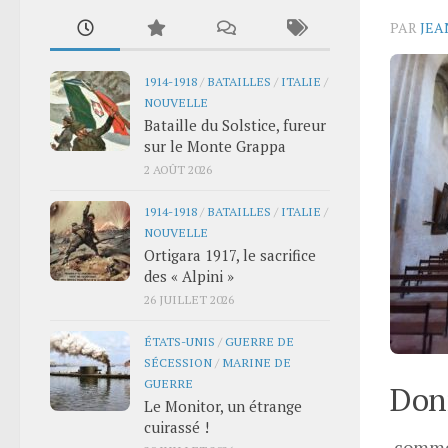
PAR
JEA
1914-1918
/
BATAILLES
/
ITALIE
/
NOUVELLE
Bataille du Solstice, fureur
sur le Monte Grappa
2 AOÛT 2026
1914-1918
/
BATAILLES
/
ITALIE
/
NOUVELLE
Ortigara 1917, le sacrifice
des « Alpini »
26 JUILLET 2026
ÉTATS-UNIS
/
GUERRE DE
SÉCESSION
/
MARINE DE
GUERRE
Donn
Le Monitor, un étrange
cuirassé !
comme