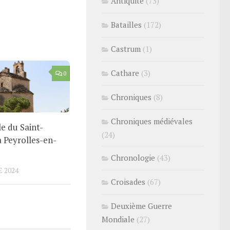
Antiquité
(73)
Batailles
(172)
Castrum
(1)
Cathare
(3)
0
Chroniques
(8)
Chroniques médiévales
e du Saint-
(24)
à Peyrolles-en-
Chronologie
(43)
 2024
Croisades
(67)
Deuxième Guerre
Mondiale
(27)