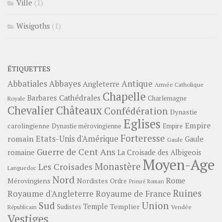
Ville
(1)
Wisigoths
(1)
ÉTIQUETTES
Abbayes
Antique
Abbatiales
Angleterre
Armée Catholique
Chapelle
Barbares
Cathédrales
Charlemagne
Royale
Châteaux
Chevalier
Confédération
Dynastie
Eglises
Empire
carolingienne
Dynastie mérovingienne
Empire
Forteresse
romain
Etats-Unis d'Amérique
Gaule
Gaule
Guerre de Cent Ans
romaine
La Croisade des Albigeois
Moyen-Age
Monastère
Les Croisades
Languedoc
Nord
Rome
Mérovingiens
Nordistes
Ordre
Prieuré
Roman
Ruines
Royaume d'Angleterre
Royaume de France
Sud
Union
Temple
Templier
Sudistes
Vendée
Républicain
Vestiges