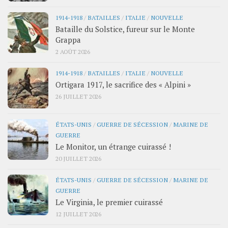
1914-1918
/
BATAILLES
/
ITALIE
/
NOUVELLE
Bataille du Solstice, fureur sur le Monte
Grappa
2 AOÛT 2026
1914-1918
/
BATAILLES
/
ITALIE
/
NOUVELLE
Ortigara 1917, le sacrifice des « Alpini »
26 JUILLET 2026
ÉTATS-UNIS
/
GUERRE DE SÉCESSION
/
MARINE DE
GUERRE
Le Monitor, un étrange cuirassé !
20 JUILLET 2026
ÉTATS-UNIS
/
GUERRE DE SÉCESSION
/
MARINE DE
GUERRE
Le Virginia, le premier cuirassé
12 JUILLET 2026