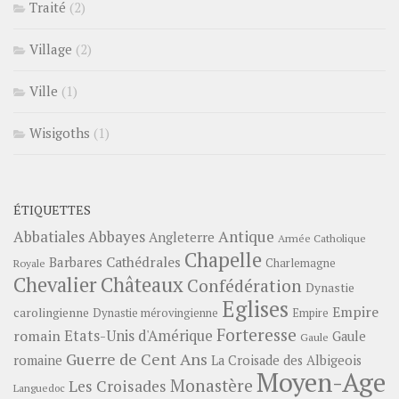
Traité
(2)
Village
(2)
Ville
(1)
Wisigoths
(1)
ÉTIQUETTES
Abbayes
Antique
Abbatiales
Angleterre
Armée Catholique
Chapelle
Barbares
Cathédrales
Charlemagne
Royale
Châteaux
Chevalier
Confédération
Dynastie
Eglises
Empire
carolingienne
Dynastie mérovingienne
Empire
Forteresse
romain
Etats-Unis d'Amérique
Gaule
Gaule
Guerre de Cent Ans
romaine
La Croisade des Albigeois
Moyen-Age
Monastère
Les Croisades
Languedoc