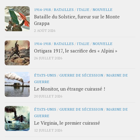
1914-1918
/
BATAILLES
/
ITALIE
/
NOUVELLE
Bataille du Solstice, fureur sur le Monte
Grappa
2 AOÛT 2026
1914-1918
/
BATAILLES
/
ITALIE
/
NOUVELLE
Ortigara 1917, le sacrifice des « Alpini »
26 JUILLET 2026
ÉTATS-UNIS
/
GUERRE DE SÉCESSION
/
MARINE DE
GUERRE
Le Monitor, un étrange cuirassé !
20 JUILLET 2026
ÉTATS-UNIS
/
GUERRE DE SÉCESSION
/
MARINE DE
GUERRE
Le Virginia, le premier cuirassé
12 JUILLET 2026