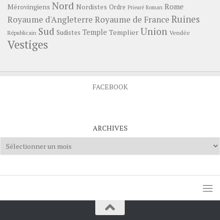
Nord
Rome
Mérovingiens
Nordistes
Ordre
Prieuré
Roman
Ruines
Royaume d'Angleterre
Royaume de France
Sud
Union
Temple
Templier
Sudistes
Vendée
Républicain
Vestiges
FACEBOOK
ARCHIVES
Archives