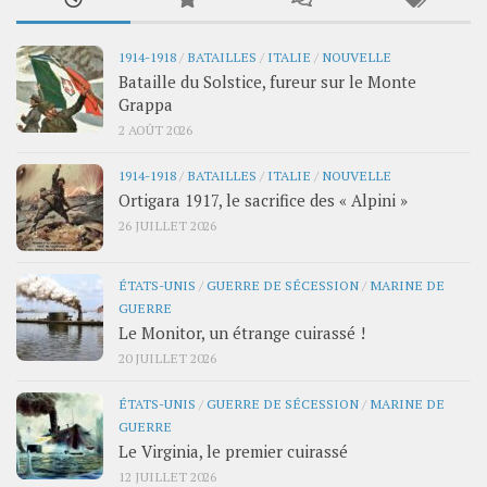
1914-1918
/
BATAILLES
/
ITALIE
/
NOUVELLE
Bataille du Solstice, fureur sur le Monte
Grappa
2 AOÛT 2026
1914-1918
/
BATAILLES
/
ITALIE
/
NOUVELLE
Ortigara 1917, le sacrifice des « Alpini »
26 JUILLET 2026
ÉTATS-UNIS
/
GUERRE DE SÉCESSION
/
MARINE DE
GUERRE
Le Monitor, un étrange cuirassé !
20 JUILLET 2026
ÉTATS-UNIS
/
GUERRE DE SÉCESSION
/
MARINE DE
GUERRE
Le Virginia, le premier cuirassé
12 JUILLET 2026