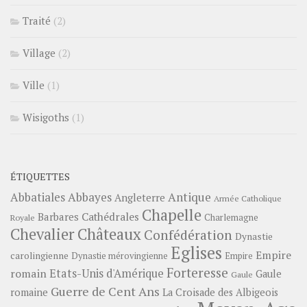
Traité
(2)
Village
(2)
Ville
(1)
Wisigoths
(1)
ÉTIQUETTES
Abbayes
Antique
Abbatiales
Angleterre
Armée Catholique
Chapelle
Barbares
Cathédrales
Charlemagne
Royale
Châteaux
Chevalier
Confédération
Dynastie
Eglises
Empire
carolingienne
Dynastie mérovingienne
Empire
Forteresse
romain
Etats-Unis d'Amérique
Gaule
Gaule
Guerre de Cent Ans
romaine
La Croisade des Albigeois