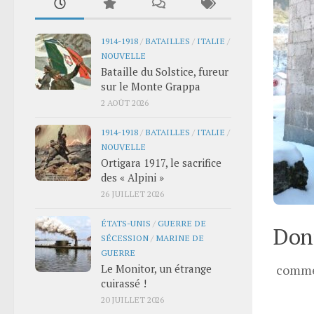
1914-1918
/
BATAILLES
/
ITALIE
/
NOUVELLE
Bataille du Solstice, fureur
sur le Monte Grappa
2 AOÛT 2026
1914-1918
/
BATAILLES
/
ITALIE
/
NOUVELLE
Ortigara 1917, le sacrifice
des « Alpini »
26 JUILLET 2026
ÉTATS-UNIS
/
GUERRE DE
Donn
SÉCESSION
/
MARINE DE
GUERRE
Le Monitor, un étrange
comme
cuirassé !
20 JUILLET 2026