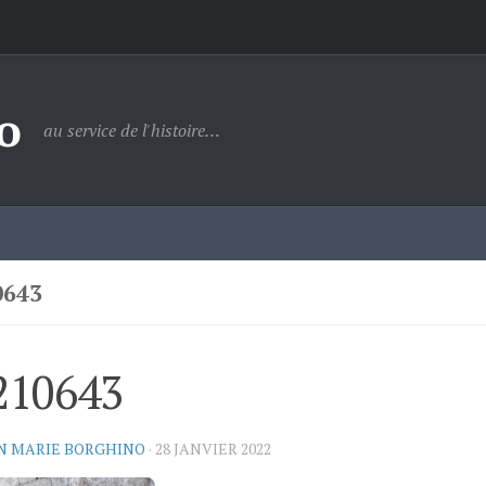
o
au service de l'histoire…
0643
210643
N MARIE BORGHINO
·
28 JANVIER 2022