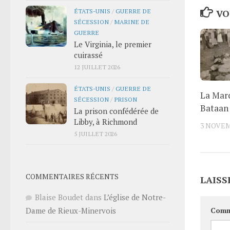
ÉTATS-UNIS
/
GUERRE DE
VO
SÉCESSION
/
MARINE DE
GUERRE
Le Virginia, le premier
cuirassé
12 JUILLET 2026
ÉTATS-UNIS
/
GUERRE DE
La Marc
SÉCESSION
/
PRISON
Bataan
La prison confédérée de
Libby, à Richmond
3 NOVEM
5 JUILLET 2026
COMMENTAIRES RÉCENTS
LAISS
Blaise Boudet
dans
L’église de Notre-
Comm
Dame de Rieux-Minervois