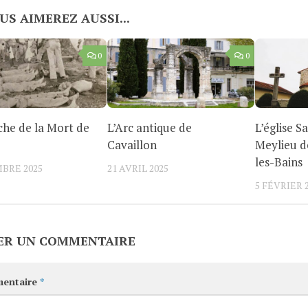
US AIMEREZ AUSSI...
0
0
he de la Mort de
L’Arc antique de
L’église S
Cavaillon
Meylieu 
les-Bains
BRE 2025
21 AVRIL 2025
5 FÉVRIER 
ER UN COMMENTAIRE
entaire
*