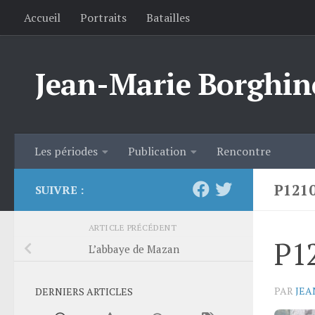
Accueil
Portraits
Batailles
Skip to content
Jean-Marie Borghin
Les périodes
Publication
Rencontre
P121
SUIVRE :
ARTICLE PRÉCÉDENT
P1
L’abbaye de Mazan
PAR
JEA
DERNIERS ARTICLES