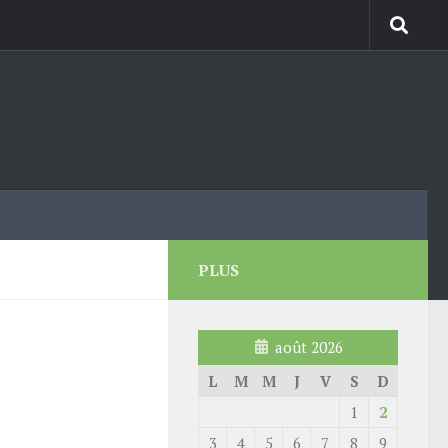
PLUS
août 2026
L
M
M
J
V
S
D
1
2
3
4
5
6
7
8
9