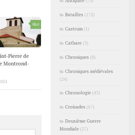
Antiquité
(73)
Batailles
(172)
0
Castrum
(1)
Cathare
(3)
aint-Pierre de
Chroniques
(8)
de Montrond-
Chroniques médiévales
(24)
2024
Chronologie
(43)
Croisades
(67)
Deuxième Guerre
Mondiale
(27)