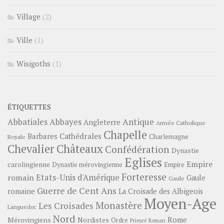
Village
(2)
Ville
(1)
Wisigoths
(1)
ÉTIQUETTES
Abbayes
Antique
Abbatiales
Angleterre
Armée Catholique
Chapelle
Barbares
Cathédrales
Charlemagne
Royale
Châteaux
Chevalier
Confédération
Dynastie
Eglises
Empire
carolingienne
Dynastie mérovingienne
Empire
Forteresse
romain
Etats-Unis d'Amérique
Gaule
Gaule
Guerre de Cent Ans
romaine
La Croisade des Albigeois
Moyen-Age
Monastère
Les Croisades
Languedoc
Nord
Rome
Mérovingiens
Nordistes
Ordre
Prieuré
Roman