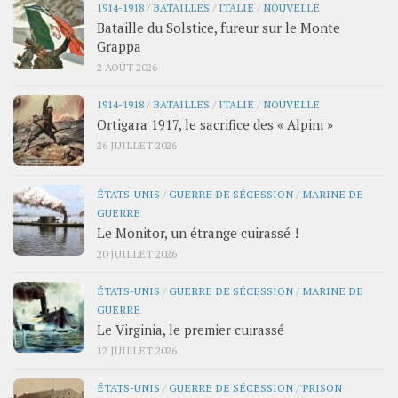
1914-1918
/
BATAILLES
/
ITALIE
/
NOUVELLE
Bataille du Solstice, fureur sur le Monte
Grappa
2 AOÛT 2026
1914-1918
/
BATAILLES
/
ITALIE
/
NOUVELLE
Ortigara 1917, le sacrifice des « Alpini »
26 JUILLET 2026
ÉTATS-UNIS
/
GUERRE DE SÉCESSION
/
MARINE DE
GUERRE
Le Monitor, un étrange cuirassé !
20 JUILLET 2026
ÉTATS-UNIS
/
GUERRE DE SÉCESSION
/
MARINE DE
GUERRE
Le Virginia, le premier cuirassé
12 JUILLET 2026
ÉTATS-UNIS
/
GUERRE DE SÉCESSION
/
PRISON