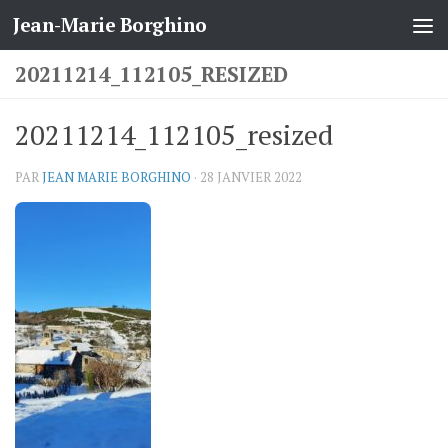
Jean-Marie Borghino
Skip to content
20211214_112105_RESIZED
20211214_112105_resized
PAR
JEAN MARIE BORGHINO
·
28 JANVIER 2022