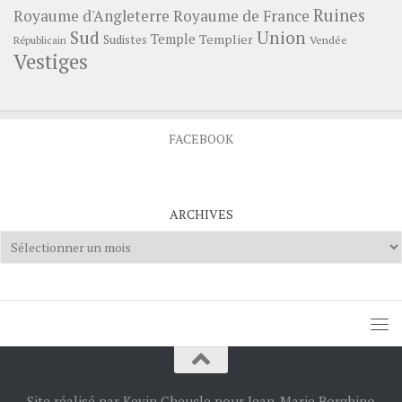
Ruines
Royaume d'Angleterre
Royaume de France
Sud
Union
Temple
Templier
Sudistes
Vendée
Républicain
Vestiges
FACEBOOK
ARCHIVES
Archives
Site réalisé par Kevin Cheucle pour Jean-Marie Borghino