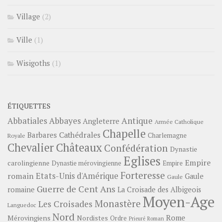
Village
(2)
Ville
(1)
Wisigoths
(1)
ÉTIQUETTES
Abbayes
Antique
Abbatiales
Angleterre
Armée Catholique
Chapelle
Barbares
Cathédrales
Charlemagne
Royale
Châteaux
Chevalier
Confédération
Dynastie
Eglises
Empire
carolingienne
Dynastie mérovingienne
Empire
Forteresse
romain
Etats-Unis d'Amérique
Gaule
Gaule
Guerre de Cent Ans
romaine
La Croisade des Albigeois
Moyen-Age
Monastère
Les Croisades
Languedoc
Nord
Rome
Mérovingiens
Nordistes
Ordre
Prieuré
Roman