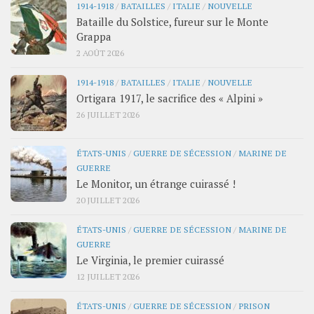
1914-1918
/
BATAILLES
/
ITALIE
/
NOUVELLE
Bataille du Solstice, fureur sur le Monte
Grappa
2 AOÛT 2026
1914-1918
/
BATAILLES
/
ITALIE
/
NOUVELLE
Ortigara 1917, le sacrifice des « Alpini »
26 JUILLET 2026
ÉTATS-UNIS
/
GUERRE DE SÉCESSION
/
MARINE DE
GUERRE
Le Monitor, un étrange cuirassé !
20 JUILLET 2026
ÉTATS-UNIS
/
GUERRE DE SÉCESSION
/
MARINE DE
GUERRE
Le Virginia, le premier cuirassé
12 JUILLET 2026
ÉTATS-UNIS
/
GUERRE DE SÉCESSION
/
PRISON