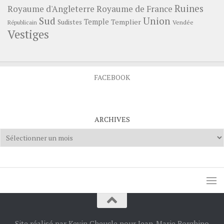
Ruines
Royaume d'Angleterre
Royaume de France
Sud
Union
Temple
Templier
Sudistes
Vendée
Républicain
Vestiges
FACEBOOK
ARCHIVES
Archives
Site réalisé par Kevin Cheucle pour Jean-Marie Borghino