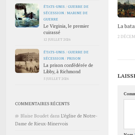
ÉTATS-UNIS
/
GUERRE DE
SÉCESSION
/
MARINE DE
GUERRE
La bata
Le Virginia, le premier
cuirassé
2 DÉCEM
12 JUILLET 2026
ÉTATS-UNIS
/
GUERRE DE
SÉCESSION
/
PRISON
La prison confédérée de
Libby, à Richmond
LAISS
5 JUILLET 2026
Comm
COMMENTAIRES RÉCENTS
Blaise Boudet
dans
L’église de Notre-
Dame de Rieux-Minervois
Nom