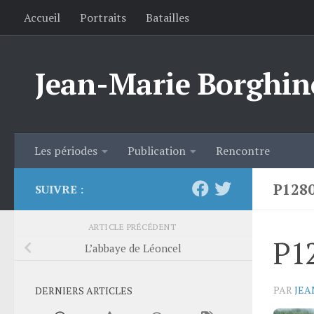
Accueil
Portraits
Batailles
Skip to content
Jean-Marie Borghin
Les périodes
Publication
Rencontre
P128
SUIVRE :
ARTICLE PRÉCÉDENT
P1
L’abbaye de Léoncel
PAR
JEA
DERNIERS ARTICLES