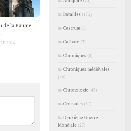
Antiquité
(73)
Batailles
(172)
u de la Baume-
Castrum
(1)
t
Cathare
(3)
RE 2024
Chroniques
(8)
Chroniques médiévales
(24)
Chronologie
(43)
Croisades
(67)
Deuxième Guerre
Mondiale
(27)