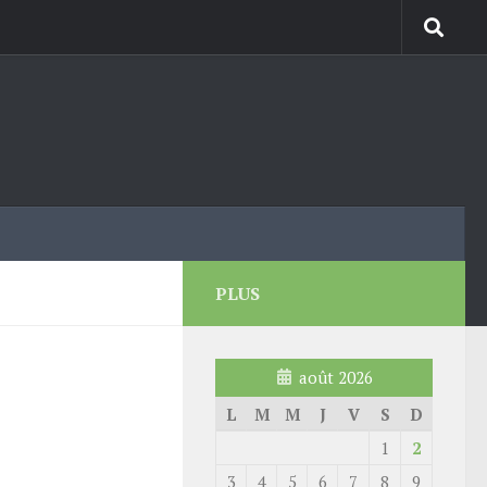
PLUS
août 2026
L
M
M
J
V
S
D
1
2
3
4
5
6
7
8
9