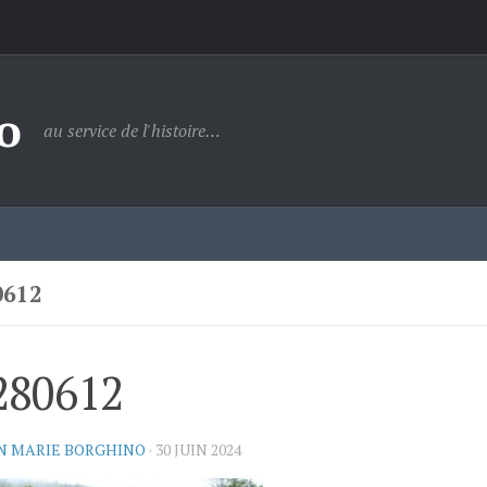
o
au service de l'histoire…
0612
280612
N MARIE BORGHINO
·
30 JUIN 2024