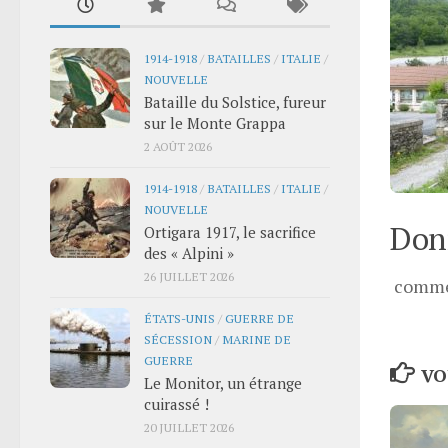
1914-1918
/
BATAILLES
/
ITALIE
/
NOUVELLE
Bataille du Solstice, fureur
sur le Monte Grappa
2 AOÛT 2026
1914-1918
/
BATAILLES
/
ITALIE
/
NOUVELLE
Donn
Ortigara 1917, le sacrifice
des « Alpini »
26 JUILLET 2026
comme
ÉTATS-UNIS
/
GUERRE DE
SÉCESSION
/
MARINE DE
GUERRE
VO
Le Monitor, un étrange
cuirassé !
20 JUILLET 2026