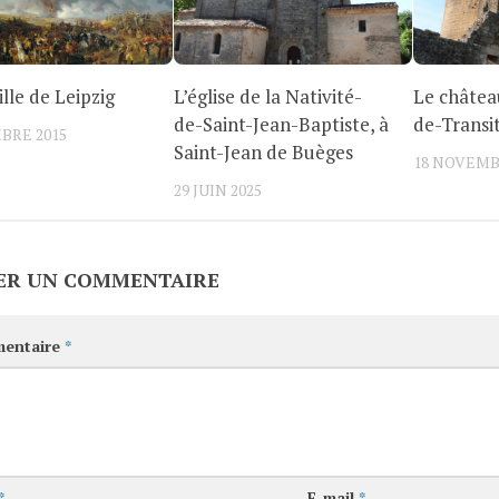
ille de Leipzig
L’église de la Nativité-
Le châtea
de-Saint-Jean-Baptiste, à
de-Transi
BRE 2015
Saint-Jean de Buèges
18 NOVEMB
29 JUIN 2025
ER UN COMMENTAIRE
entaire
*
*
E-mail
*