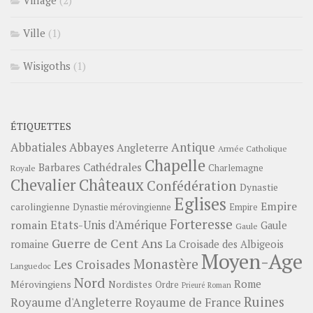
Village
(2)
Ville
(1)
Wisigoths
(1)
ÉTIQUETTES
Abbayes
Antique
Abbatiales
Angleterre
Armée Catholique
Chapelle
Barbares
Cathédrales
Charlemagne
Royale
Châteaux
Chevalier
Confédération
Dynastie
Eglises
Empire
carolingienne
Dynastie mérovingienne
Empire
Forteresse
romain
Etats-Unis d'Amérique
Gaule
Gaule
Guerre de Cent Ans
romaine
La Croisade des Albigeois
Moyen-Age
Monastère
Les Croisades
Languedoc
Nord
Rome
Mérovingiens
Nordistes
Ordre
Prieuré
Roman
Ruines
Royaume d'Angleterre
Royaume de France