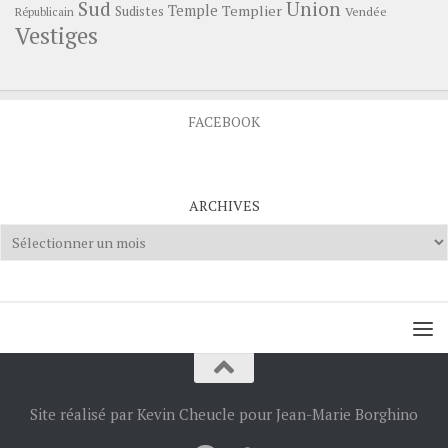
Sud
Union
Temple
Templier
Sudistes
Vendée
Républicain
Vestiges
FACEBOOK
ARCHIVES
Archives
Site réalisé par Kevin Cheucle pour Jean-Marie Borghino