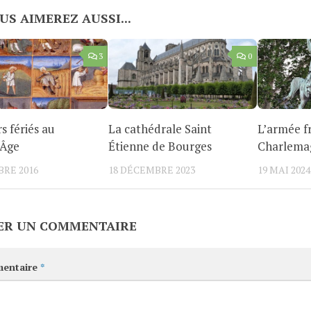
US AIMEREZ AUSSI...
3
0
s fériés au
La cathédrale Saint
L’armée f
Âge
Étienne de Bourges
Charlema
BRE 2016
18 DÉCEMBRE 2023
19 MAI 2024
ER UN COMMENTAIRE
entaire
*