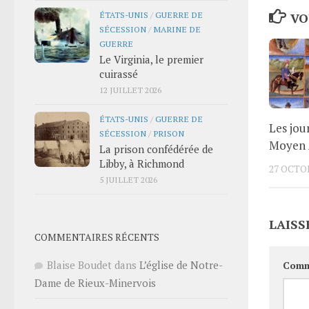
ÉTATS-UNIS
/
GUERRE DE
VO
SÉCESSION
/
MARINE DE
GUERRE
Le Virginia, le premier
cuirassé
12 JUILLET 2026
ÉTATS-UNIS
/
GUERRE DE
Les jour
SÉCESSION
/
PRISON
Moyen 
La prison confédérée de
Libby, à Richmond
27 OCTO
5 JUILLET 2026
LAISS
COMMENTAIRES RÉCENTS
Blaise Boudet
dans
L’église de Notre-
Comm
Dame de Rieux-Minervois