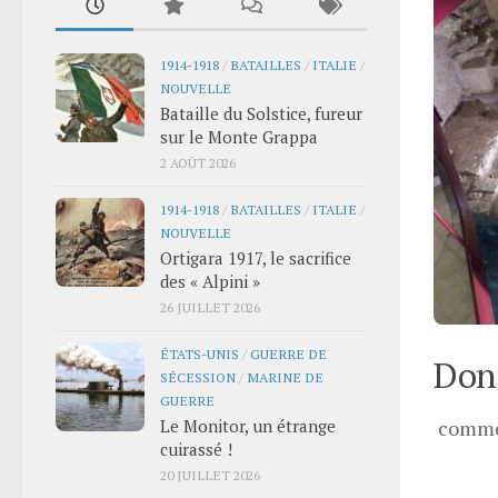
1914-1918
/
BATAILLES
/
ITALIE
/
NOUVELLE
Bataille du Solstice, fureur
sur le Monte Grappa
2 AOÛT 2026
1914-1918
/
BATAILLES
/
ITALIE
/
NOUVELLE
Ortigara 1917, le sacrifice
des « Alpini »
26 JUILLET 2026
ÉTATS-UNIS
/
GUERRE DE
Donn
SÉCESSION
/
MARINE DE
GUERRE
Le Monitor, un étrange
comme
cuirassé !
20 JUILLET 2026