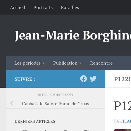
Accueil
Portraits
Batailles
Skip to content
Jean-Marie Borghin
Les périodes
Publication
Rencontre
P122
SUIVRE :
ARTICLE PRÉCÉDENT
P1
L’abbatiale Sainte-Marie de Cruas
PAR
JEA
DERNIERS ARTICLES