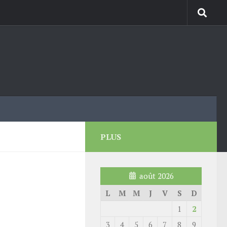
PLUS
août 2026
L
M
M
J
V
S
D
1
2
3
4
5
6
7
8
9