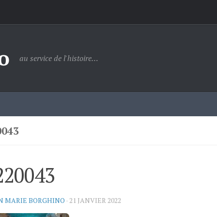
o
au service de l'histoire…
0043
220043
N MARIE BORGHINO
·
21 JANVIER 2022