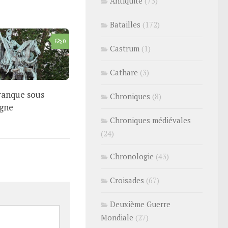
Antiquité
(73)
Batailles
(172)
0
Castrum
(1)
Cathare
(3)
ranque sous
Chroniques
(8)
gne
Chroniques médiévales
(24)
Chronologie
(43)
Croisades
(67)
Deuxième Guerre
Mondiale
(27)