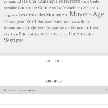
Forteresse
romain
Etats-Unis d'Amérique
Gaule
Gaule
Guerre de Cent Ans
romaine
La Croisade des Albigeois
Moyen-Age
Monastère
Les Croisades
Languedoc
Nord
Rome
Mérovingiens
Nordistes
Ordre
Prieuré
Roman
Ruines
Royaume d'Angleterre
Royaume de France
Sud
Union
Temple
Templier
Sudistes
Vendée
Républicain
Vestiges
FACEBOOK
ARCHIVES
Archives