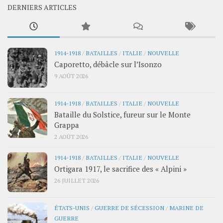
DERNIERS ARTICLES
1914-1918
/
BATAILLES
/
ITALIE
/
NOUVELLE
Caporetto, débâcle sur l’Isonzo
9 AOÛT 2026
1914-1918
/
BATAILLES
/
ITALIE
/
NOUVELLE
Bataille du Solstice, fureur sur le Monte
Grappa
2 AOÛT 2026
1914-1918
/
BATAILLES
/
ITALIE
/
NOUVELLE
Ortigara 1917, le sacrifice des « Alpini »
26 JUILLET 2026
ÉTATS-UNIS
/
GUERRE DE SÉCESSION
/
MARINE DE
GUERRE