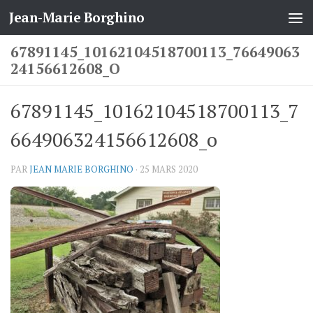
Jean-Marie Borghino
Skip to content
67891145_10162104518700113_76649063
24156612608_O
67891145_10162104518700113_7
664906324156612608_o
PAR
JEAN MARIE BORGHINO
·
25 MARS 2020