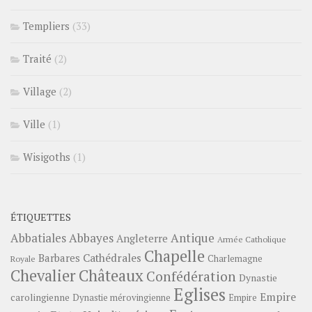
Templiers
(33)
Traité
(2)
Village
(2)
Ville
(1)
Wisigoths
(1)
ÉTIQUETTES
Abbayes
Antique
Abbatiales
Angleterre
Armée Catholique
Chapelle
Barbares
Cathédrales
Charlemagne
Royale
Châteaux
Chevalier
Confédération
Dynastie
Eglises
Empire
carolingienne
Dynastie mérovingienne
Empire