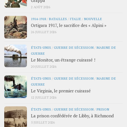
Grappa
2 AOÛT 2026
1914-1918
/
BATAILLES
/
ITALIE
/
NOUVELLE
Ortigara 1917, le sacrifice des « Alpini »
26 JUILLET 2026
ÉTATS-UNIS
/
GUERRE DE SÉCESSION
/
MARINE DE
GUERRE
Le Monitor, un étrange cuirassé !
20 JUILLET 2026
ÉTATS-UNIS
/
GUERRE DE SÉCESSION
/
MARINE DE
GUERRE
Le Virginia, le premier cuirassé
12 JUILLET 2026
ÉTATS-UNIS
/
GUERRE DE SÉCESSION
/
PRISON
La prison confédérée de Libby, à Richmond
5 JUILLET 2026