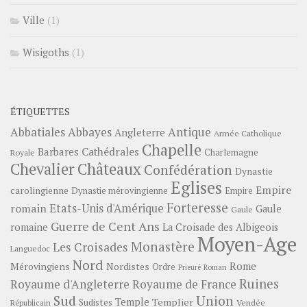
Ville
(1)
Wisigoths
(1)
ÉTIQUETTES
Abbayes
Antique
Abbatiales
Angleterre
Armée Catholique
Chapelle
Barbares
Cathédrales
Charlemagne
Royale
Châteaux
Chevalier
Confédération
Dynastie
Eglises
Empire
carolingienne
Dynastie mérovingienne
Empire
Forteresse
romain
Etats-Unis d'Amérique
Gaule
Gaule
Guerre de Cent Ans
romaine
La Croisade des Albigeois
Moyen-Age
Monastère
Les Croisades
Languedoc
Nord
Rome
Mérovingiens
Nordistes
Ordre
Prieuré
Roman
Ruines
Royaume d'Angleterre
Royaume de France
Sud
Union
Temple
Templier
Sudistes
Vendée
Républicain