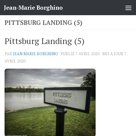
Jean-Marie Borghino
Skip to content
PITTSBURG LANDING (5)
Pittsburg Landing (5)
PAR
JEAN MARIE BORGHINO
· PUBLIÉ
7 AVRIL 2020
· MIS À JOUR
7
AVRIL 2020