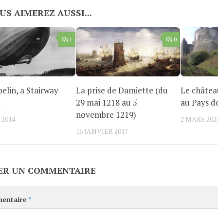
US AIMEREZ AUSSI...
1
0
elin, a Stairway
La prise de Damiette (du
Le châtea
!
29 mai 1218 au 5
au Pays d
novembre 1219)
 2014
2 MARS 202
16 JANVIER 2017
ER UN COMMENTAIRE
entaire
*