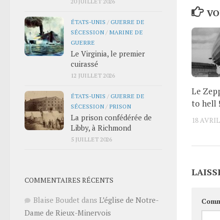
20 JUILLET 2026
VO
ÉTATS-UNIS
/
GUERRE DE
SÉCESSION
/
MARINE DE
GUERRE
Le Virginia, le premier
cuirassé
12 JUILLET 2026
Le Zepp
ÉTATS-UNIS
/
GUERRE DE
to hell 
SÉCESSION
/
PRISON
La prison confédérée de
18 AVRIL
Libby, à Richmond
5 JUILLET 2026
LAISS
COMMENTAIRES RÉCENTS
Blaise Boudet
dans
L’église de Notre-
Comm
Dame de Rieux-Minervois