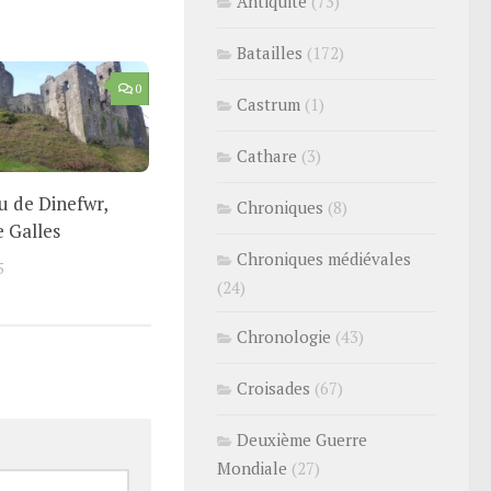
Antiquité
(73)
Batailles
(172)
0
Castrum
(1)
Cathare
(3)
u de Dinefwr,
Chroniques
(8)
e Galles
Chroniques médiévales
5
(24)
Chronologie
(43)
Croisades
(67)
Deuxième Guerre
Mondiale
(27)