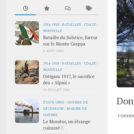
1914-1918
/
BATAILLES
/
ITALIE
/
NOUVELLE
Bataille du Solstice, fureur
sur le Monte Grappa
2 AOÛT 2026
1914-1918
/
BATAILLES
/
ITALIE
/
NOUVELLE
Ortigara 1917, le sacrifice
des « Alpini »
26 JUILLET 2026
Donn
ÉTATS-UNIS
/
GUERRE DE
SÉCESSION
/
MARINE DE
comme
GUERRE
Le Monitor, un étrange
cuirassé !