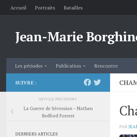
Accueil
Portraits
Batailles
Skip to content
Jean-Marie Borghin
Les périodes
Publication
Rencontre
CHAM
SUIVRE :
ARTICLE PRÉCÉDENT
Cha
La Guerre de Sécession – Nathan
Bedford Forrest
PAR
JEA
DERNIERS ARTICLES