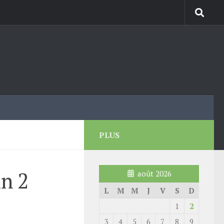
PLUS
in 2
août 2026
L
M
M
J
V
S
D
1
2
3
4
5
6
7
8
9