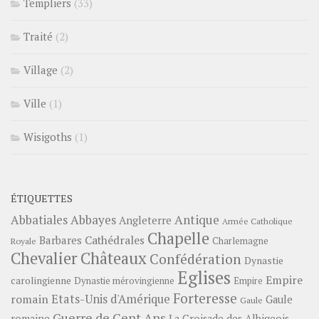
Templiers
(33)
Traité
(2)
Village
(2)
Ville
(1)
Wisigoths
(1)
ÉTIQUETTES
Abbayes
Antique
Abbatiales
Angleterre
Armée Catholique
Chapelle
Barbares
Cathédrales
Charlemagne
Royale
Châteaux
Chevalier
Confédération
Dynastie
Eglises
Empire
carolingienne
Dynastie mérovingienne
Empire
Forteresse
romain
Etats-Unis d'Amérique
Gaule
Gaule
Guerre de Cent Ans
romaine
La Croisade des Albigeois