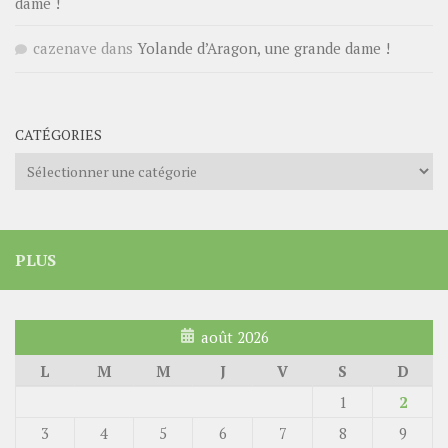
dame !
cazenave
dans
Yolande d’Aragon, une grande dame !
CATÉGORIES
Catégories
PLUS
août 2026
L
M
M
J
V
S
D
1
2
3
4
5
6
7
8
9