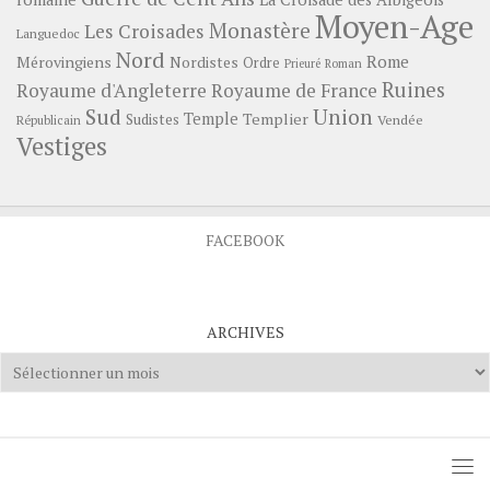
Moyen-Age
Monastère
Les Croisades
Languedoc
Nord
Rome
Mérovingiens
Nordistes
Ordre
Prieuré
Roman
Ruines
Royaume d'Angleterre
Royaume de France
Sud
Union
Temple
Templier
Sudistes
Vendée
Républicain
Vestiges
FACEBOOK
ARCHIVES
Archives