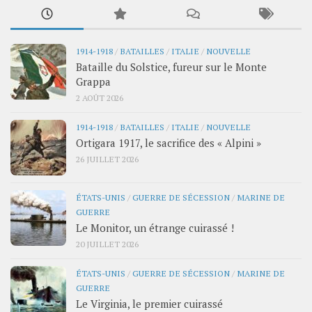
1914-1918
/
BATAILLES
/
ITALIE
/
NOUVELLE
Bataille du Solstice, fureur sur le Monte
Grappa
2 AOÛT 2026
1914-1918
/
BATAILLES
/
ITALIE
/
NOUVELLE
Ortigara 1917, le sacrifice des « Alpini »
26 JUILLET 2026
ÉTATS-UNIS
/
GUERRE DE SÉCESSION
/
MARINE DE
GUERRE
Le Monitor, un étrange cuirassé !
20 JUILLET 2026
ÉTATS-UNIS
/
GUERRE DE SÉCESSION
/
MARINE DE
GUERRE
Le Virginia, le premier cuirassé