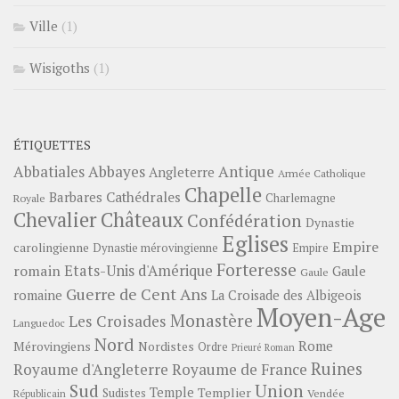
Ville
(1)
Wisigoths
(1)
ÉTIQUETTES
Abbayes
Antique
Abbatiales
Angleterre
Armée Catholique
Chapelle
Barbares
Cathédrales
Charlemagne
Royale
Châteaux
Chevalier
Confédération
Dynastie
Eglises
Empire
carolingienne
Dynastie mérovingienne
Empire
Forteresse
romain
Etats-Unis d'Amérique
Gaule
Gaule
Guerre de Cent Ans
romaine
La Croisade des Albigeois
Moyen-Age
Monastère
Les Croisades
Languedoc
Nord
Rome
Mérovingiens
Nordistes
Ordre
Prieuré
Roman
Ruines
Royaume d'Angleterre
Royaume de France
Sud
Union
Temple
Templier
Sudistes
Vendée
Républicain