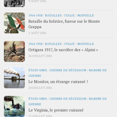
9 AOÛT 2026
1914-1918
/
BATAILLES
/
ITALIE
/
NOUVELLE
Bataille du Solstice, fureur sur le Monte
Grappa
2 AOÛT 2026
1914-1918
/
BATAILLES
/
ITALIE
/
NOUVELLE
Ortigara 1917, le sacrifice des « Alpini »
26 JUILLET 2026
ÉTATS-UNIS
/
GUERRE DE SÉCESSION
/
MARINE DE
GUERRE
Le Monitor, un étrange cuirassé !
20 JUILLET 2026
ÉTATS-UNIS
/
GUERRE DE SÉCESSION
/
MARINE DE
GUERRE
Le Virginia, le premier cuirassé
12 JUILLET 2026