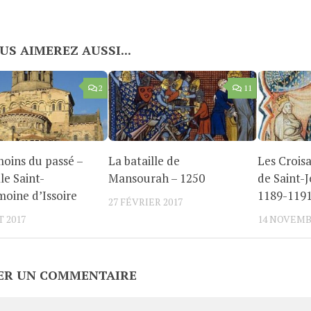
US AIMEREZ AUSSI...
2
11
oins du passé –
La bataille de
Les Croisa
le Saint-
Mansourah – 1250
de Saint-J
oine d’Issoire
1189-119
27 FÉVRIER 2017
T 2017
14 NOVEMB
ER UN COMMENTAIRE