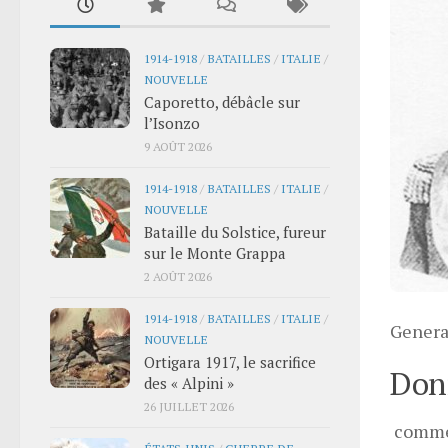
1914-1918
/
BATAILLES
/
ITALIE
/
NOUVELLE
Caporetto, débâcle sur
l’Isonzo
9 AOÛT 2026
1914-1918
/
BATAILLES
/
ITALIE
/
NOUVELLE
Bataille du Solstice, fureur
sur le Monte Grappa
2 AOÛT 2026
1914-1918
/
BATAILLES
/
ITALIE
/
Genera
NOUVELLE
Ortigara 1917, le sacrifice
Donn
des « Alpini »
26 JUILLET 2026
comme
ÉTATS-UNIS
/
GUERRE DE