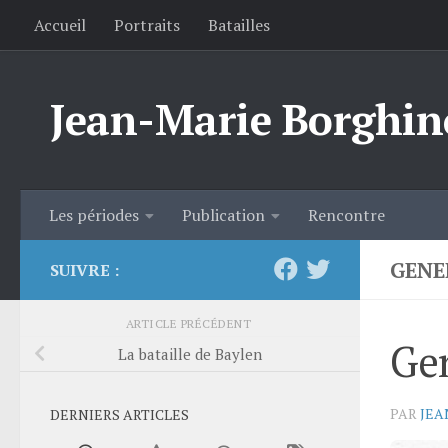
Accueil
Portraits
Batailles
Skip to content
Jean-Marie Borghin
Les périodes
Publication
Rencontre
GENE
SUIVRE :
ARTICLE PRÉCÉDENT
Gen
La bataille de Baylen
PAR
JEA
DERNIERS ARTICLES