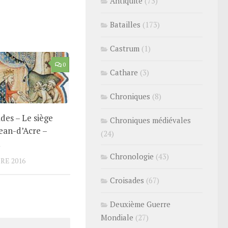
Antiquité
(73)
Batailles
(173)
Castrum
(1)
0
Cathare
(3)
Chroniques
(8)
des – Le siège
Chroniques médiévales
ean-d’Acre –
(24)
1
Chronologie
(43)
RE 2016
Croisades
(67)
Deuxième Guerre
Mondiale
(27)