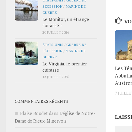
SÉCESSION
/
MARINE DE
GUERRE
Le Monitor, un étrange
VO
cuirassé !
20 JUILLET 2026
ÉTATS-UNIS
/
GUERRE DE
SÉCESSION
/
MARINE DE
GUERRE
Le Virginia, le premier
Les Tém
cuirassé
Abbatia
12 JUILLET 2026
Austrem
7 JUILLE
COMMENTAIRES RÉCENTS
Blaise Boudet
dans
L’église de Notre-
LAISS
Dame de Rieux-Minervois