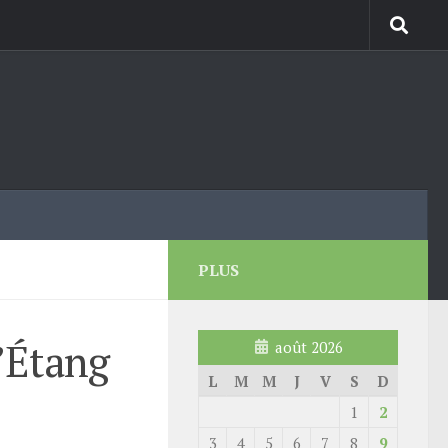
PLUS
’Étang
août 2026
L
M
M
J
V
S
D
1
2
3
4
5
6
7
8
9