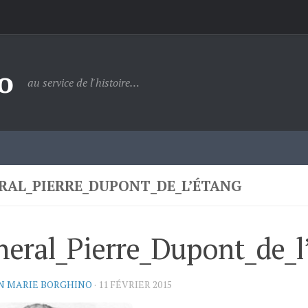
o
au service de l'histoire…
RAL_PIERRE_DUPONT_DE_L’ÉTANG
eral_Pierre_Dupont_de_l
N MARIE BORGHINO
·
11 FÉVRIER 2015