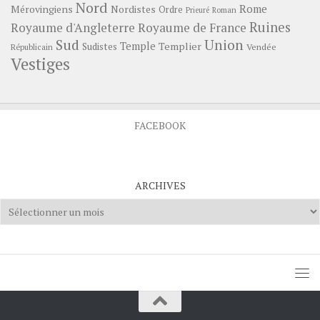
Nord
Rome
Mérovingiens
Nordistes
Ordre
Prieuré
Roman
Ruines
Royaume d'Angleterre
Royaume de France
Sud
Union
Temple
Templier
Sudistes
Vendée
Républicain
Vestiges
FACEBOOK
ARCHIVES
Archives