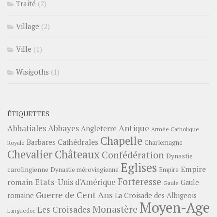
Traité
(2)
Village
(2)
Ville
(1)
Wisigoths
(1)
ÉTIQUETTES
Abbayes
Antique
Abbatiales
Angleterre
Armée Catholique
Chapelle
Barbares
Cathédrales
Charlemagne
Royale
Châteaux
Chevalier
Confédération
Dynastie
Eglises
Empire
carolingienne
Dynastie mérovingienne
Empire
Forteresse
romain
Etats-Unis d'Amérique
Gaule
Gaule
Guerre de Cent Ans
romaine
La Croisade des Albigeois
Moyen-Age
Monastère
Les Croisades
Languedoc