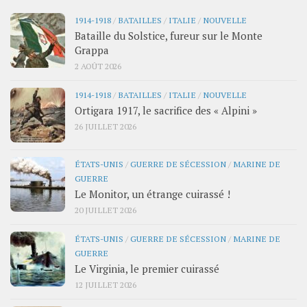
1914-1918
/
BATAILLES
/
ITALIE
/
NOUVELLE
Bataille du Solstice, fureur sur le Monte
Grappa
2 AOÛT 2026
1914-1918
/
BATAILLES
/
ITALIE
/
NOUVELLE
Ortigara 1917, le sacrifice des « Alpini »
26 JUILLET 2026
ÉTATS-UNIS
/
GUERRE DE SÉCESSION
/
MARINE DE
GUERRE
Le Monitor, un étrange cuirassé !
20 JUILLET 2026
ÉTATS-UNIS
/
GUERRE DE SÉCESSION
/
MARINE DE
GUERRE
Le Virginia, le premier cuirassé
12 JUILLET 2026