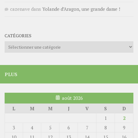
cazenave
dans
Yolande d’Aragon, une grande dame !
CATÉGORIES
Catégories
PLUS
août 2026
L
M
M
J
V
S
D
1
2
3
4
5
6
7
8
9
10
11
12
13
14
15
16