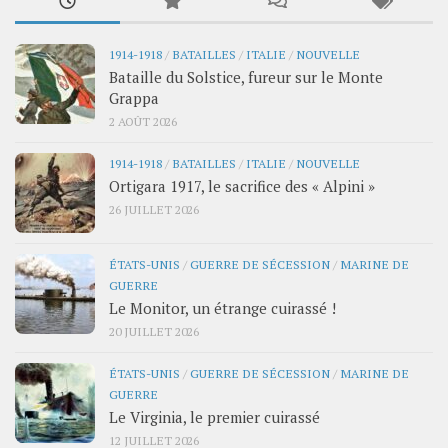
1914-1918
/
BATAILLES
/
ITALIE
/
NOUVELLE
Bataille du Solstice, fureur sur le Monte
Grappa
2 AOÛT 2026
1914-1918
/
BATAILLES
/
ITALIE
/
NOUVELLE
Ortigara 1917, le sacrifice des « Alpini »
26 JUILLET 2026
ÉTATS-UNIS
/
GUERRE DE SÉCESSION
/
MARINE DE
GUERRE
Le Monitor, un étrange cuirassé !
20 JUILLET 2026
ÉTATS-UNIS
/
GUERRE DE SÉCESSION
/
MARINE DE
GUERRE
Le Virginia, le premier cuirassé
12 JUILLET 2026