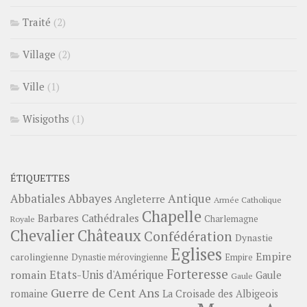
Traité
(2)
Village
(2)
Ville
(1)
Wisigoths
(1)
ÉTIQUETTES
Abbayes
Antique
Abbatiales
Angleterre
Armée Catholique
Chapelle
Barbares
Cathédrales
Charlemagne
Royale
Châteaux
Chevalier
Confédération
Dynastie
Eglises
Empire
carolingienne
Dynastie mérovingienne
Empire
Forteresse
romain
Etats-Unis d'Amérique
Gaule
Gaule
Guerre de Cent Ans
romaine
La Croisade des Albigeois