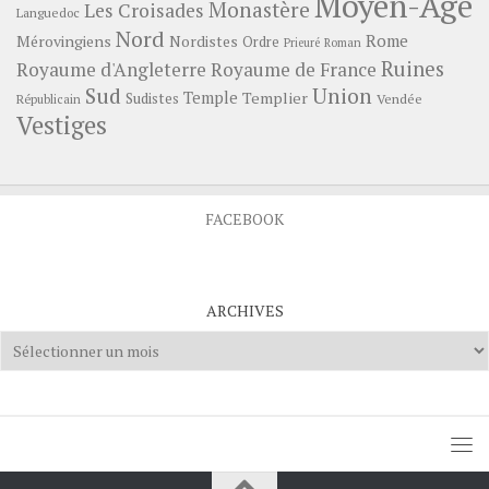
Moyen-Age
Monastère
Les Croisades
Languedoc
Nord
Rome
Mérovingiens
Nordistes
Ordre
Prieuré
Roman
Ruines
Royaume d'Angleterre
Royaume de France
Sud
Union
Temple
Templier
Sudistes
Vendée
Républicain
Vestiges
FACEBOOK
ARCHIVES
Archives