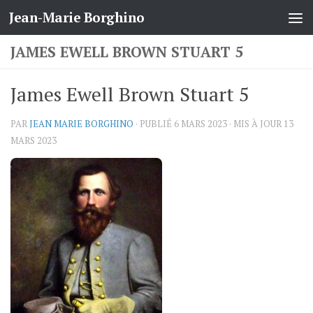
Jean-Marie Borghino
Skip to content
JAMES EWELL BROWN STUART 5
James Ewell Brown Stuart 5
PAR
JEAN MARIE BORGHINO
· PUBLIÉ
6 MARS 2023
· MIS À JOUR
13
MARS 2023