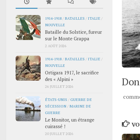
1914-1918
/
BATAILLES
/
ITALIE
/
NOUVELLE
Bataille du Solstice, fureur
sur le Monte Grappa
2 AOÛT 2026
1914-1918
/
BATAILLES
/
ITALIE
/
NOUVELLE
Ortigara 1917, le sacrifice
Donn
des « Alpini »
26 JUILLET 2026
comme
ÉTATS-UNIS
/
GUERRE DE
SÉCESSION
/
MARINE DE
GUERRE
Le Monitor, un étrange
VO
cuirassé !
20 JUILLET 2026