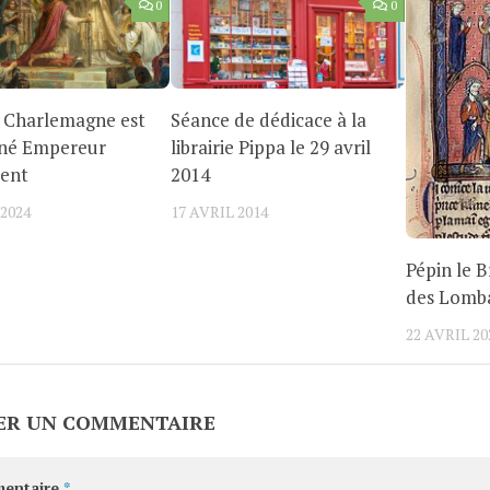
0
0
, Charlemagne est
Séance de dédicace à la
né Empereur
librairie Pippa le 29 avril
dent
2014
2024
17 AVRIL 2014
Pépin le 
des Lomb
22 AVRIL 20
ER UN COMMENTAIRE
entaire
*