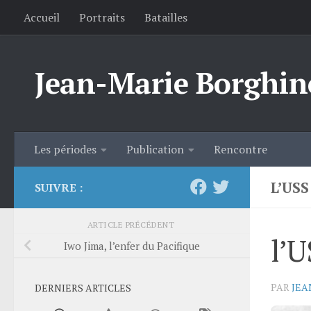
Accueil
Portraits
Batailles
Skip to content
Jean-Marie Borghin
Les périodes
Publication
Rencontre
L’US
SUIVRE :
ARTICLE PRÉCÉDENT
l’U
Iwo Jima, l’enfer du Pacifique
PAR
JEA
DERNIERS ARTICLES