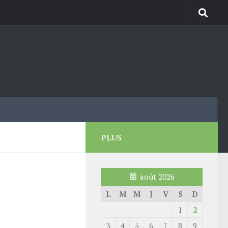
PLUS
août 2026
L
M
M
J
V
S
D
1
2
3
4
5
6
7
8
9