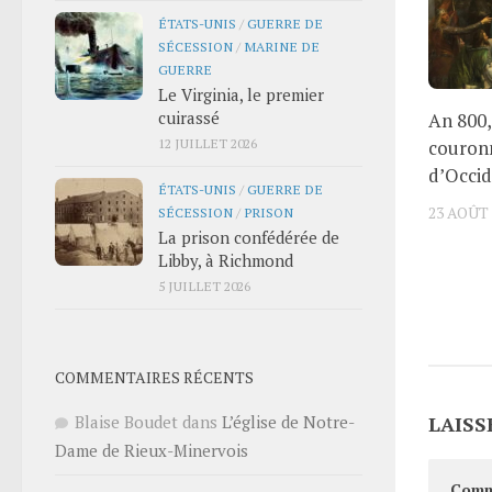
ÉTATS-UNIS
/
GUERRE DE
SÉCESSION
/
MARINE DE
GUERRE
Le Virginia, le premier
cuirassé
An 800
12 JUILLET 2026
couron
d’Occi
ÉTATS-UNIS
/
GUERRE DE
23 AOÛT 
SÉCESSION
/
PRISON
La prison confédérée de
Libby, à Richmond
5 JUILLET 2026
COMMENTAIRES RÉCENTS
LAISS
Blaise Boudet
dans
L’église de Notre-
Dame de Rieux-Minervois
Comm