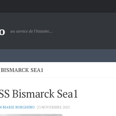
o
au service de l'histoire…
S BISMARCK SEA1
SS Bismarck Sea1
N MARIE BORGHINO
·
23 NOVEMBRE 2025