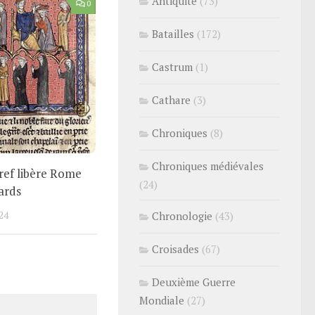
Antiquité
(73)
0
Batailles
(172)
Castrum
(1)
Cathare
(3)
Chroniques
(8)
Chroniques médiévales
Bref libère Rome
(24)
ards
24
Chronologie
(43)
Croisades
(67)
Deuxième Guerre
Mondiale
(27)