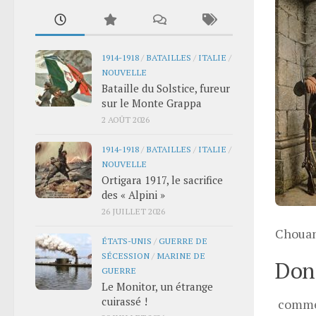
1914-1918
/
BATAILLES
/
ITALIE
/
NOUVELLE
Bataille du Solstice, fureur
sur le Monte Grappa
2 AOÛT 2026
1914-1918
/
BATAILLES
/
ITALIE
/
NOUVELLE
Ortigara 1917, le sacrifice
des « Alpini »
26 JUILLET 2026
Chouan
ÉTATS-UNIS
/
GUERRE DE
SÉCESSION
/
MARINE DE
Donn
GUERRE
Le Monitor, un étrange
cuirassé !
comme