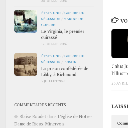
20 JUILLET 2026
ÉTATS-UNIS
/
GUERRE DE
SÉCESSION
/
MARINE DE
VO
GUERRE
Le Virginia, le premier
cuirassé
12 JUILLET 2026
ÉTATS-UNIS
/
GUERRE DE
SÉCESSION
/
PRISON
Caius Ju
La prison confédérée de
l’illust
Libby, à Richmond
5 JUILLET 2026
23 AVRIL
COMMENTAIRES RÉCENTS
LAISS
Blaise Boudet
dans
L’église de Notre-
Comm
Dame de Rieux-Minervois