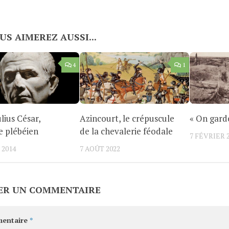
US AIMEREZ AUSSI...
4
1
lius César,
Azincourt, le crépuscule
« On garde
re plébéien
de la chevalerie féodale
7 FÉVRIER 
 2014
7 AOÛT 2022
ER UN COMMENTAIRE
entaire
*