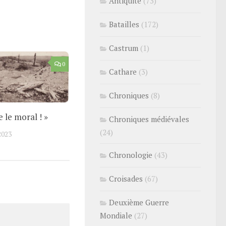
Antiquité
(73)
Batailles
(172)
Castrum
(1)
0
Cathare
(3)
Chroniques
(8)
 le moral ! »
Chroniques médiévales
(24)
2023
Chronologie
(43)
Croisades
(67)
Deuxième Guerre
Mondiale
(27)