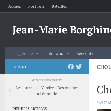
Accueil
Portraits
Batailles
Skip to content
Jean-Marie Borghin
Les périodes
Publication
Rencontre
CHOU
SUIVRE :
ARTICLE PRÉCÉDENT
Ch
Les guerres de Vendée – Des origines
à l’étincelle
PAR
JEA
DERNIERS ARTICLES