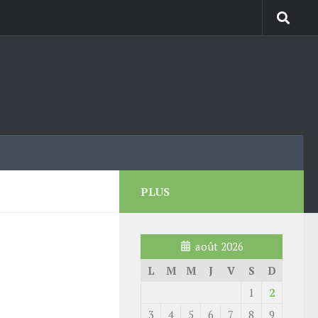
PLUS
août 2026
L
M
M
J
V
S
D
1
2
3
4
5
6
7
8
9