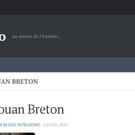
o
au service de l'histoire…
AN BRETON
ouan Breton
N MARIE BORGHINO
·
4 AVRIL 2017