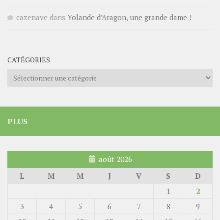
cazenave
dans
Yolande d’Aragon, une grande dame !
CATÉGORIES
Catégories
PLUS
août 2026
L
M
M
J
V
S
D
1
2
3
4
5
6
7
8
9