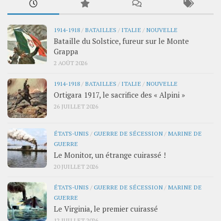
1914-1918
/
BATAILLES
/
ITALIE
/
NOUVELLE
Bataille du Solstice, fureur sur le Monte
Grappa
2 AOÛT 2026
1914-1918
/
BATAILLES
/
ITALIE
/
NOUVELLE
Ortigara 1917, le sacrifice des « Alpini »
26 JUILLET 2026
ÉTATS-UNIS
/
GUERRE DE SÉCESSION
/
MARINE DE
GUERRE
Le Monitor, un étrange cuirassé !
20 JUILLET 2026
ÉTATS-UNIS
/
GUERRE DE SÉCESSION
/
MARINE DE
GUERRE
Le Virginia, le premier cuirassé
12 JUILLET 2026