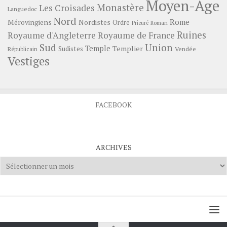
Moyen-Age
Monastère
Les Croisades
Languedoc
Nord
Rome
Mérovingiens
Nordistes
Ordre
Prieuré
Roman
Ruines
Royaume d'Angleterre
Royaume de France
Sud
Union
Temple
Templier
Sudistes
Vendée
Républicain
Vestiges
FACEBOOK
ARCHIVES
Archives