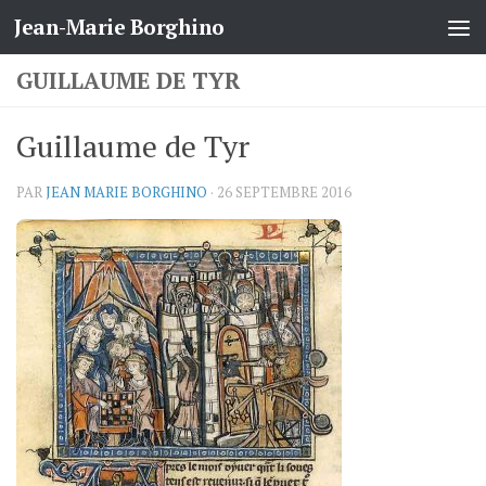
Jean-Marie Borghino
Skip to content
GUILLAUME DE TYR
Guillaume de Tyr
PAR
JEAN MARIE BORGHINO
·
26 SEPTEMBRE 2016