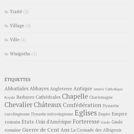
Traité
(2)
Village
(2)
Ville
(1)
Wisigoths
(1)
ÉTIQUETTES
Abbayes
Antique
Abbatiales
Angleterre
Armée Catholique
Chapelle
Barbares
Cathédrales
Charlemagne
Royale
Châteaux
Chevalier
Confédération
Dynastie
Eglises
Empire
carolingienne
Dynastie mérovingienne
Empire
Forteresse
romain
Etats-Unis d'Amérique
Gaule
Gaule
Guerre de Cent Ans
romaine
La Croisade des Albigeois