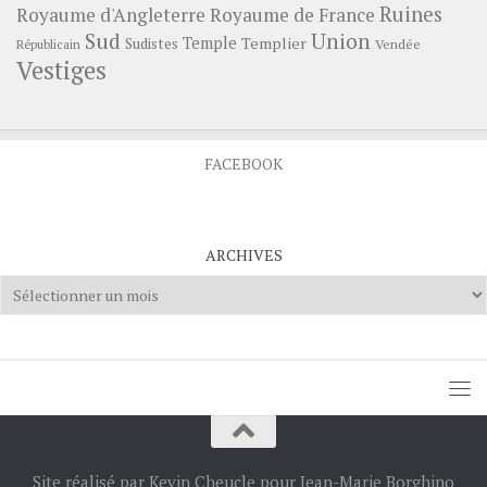
Ruines
Royaume d'Angleterre
Royaume de France
Sud
Union
Temple
Templier
Sudistes
Vendée
Républicain
Vestiges
FACEBOOK
ARCHIVES
Archives
Site réalisé par Kevin Cheucle pour Jean-Marie Borghino