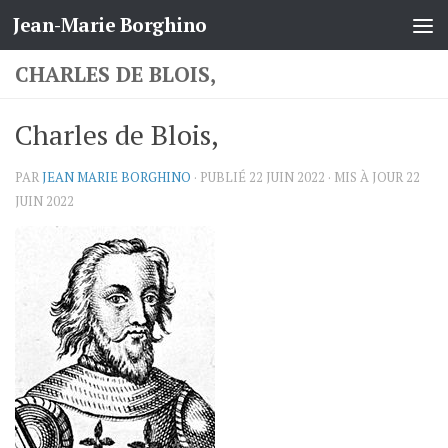
Jean-Marie Borghino
Skip to content
CHARLES DE BLOIS,
Charles de Blois,
PAR
JEAN MARIE BORGHINO
· PUBLIÉ
22 JUIN 2022
· MIS À JOUR
22
JUIN 2022