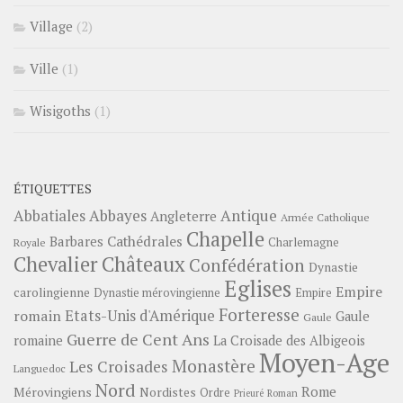
Village
(2)
Ville
(1)
Wisigoths
(1)
ÉTIQUETTES
Abbayes
Antique
Abbatiales
Angleterre
Armée Catholique
Chapelle
Barbares
Cathédrales
Charlemagne
Royale
Châteaux
Chevalier
Confédération
Dynastie
Eglises
Empire
carolingienne
Dynastie mérovingienne
Empire
Forteresse
romain
Etats-Unis d'Amérique
Gaule
Gaule
Guerre de Cent Ans
romaine
La Croisade des Albigeois
Moyen-Age
Monastère
Les Croisades
Languedoc
Nord
Rome
Mérovingiens
Nordistes
Ordre
Prieuré
Roman