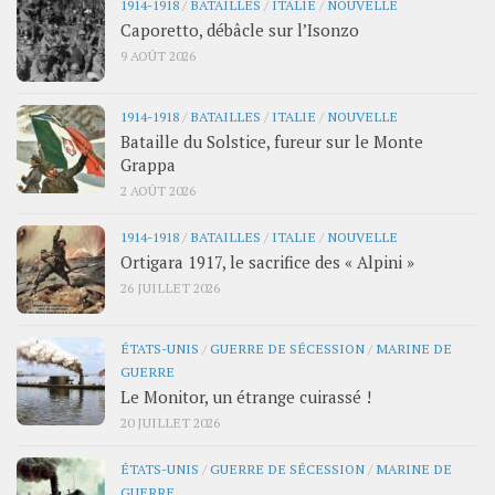
1914-1918
/
BATAILLES
/
ITALIE
/
NOUVELLE
Caporetto, débâcle sur l’Isonzo
9 AOÛT 2026
1914-1918
/
BATAILLES
/
ITALIE
/
NOUVELLE
Bataille du Solstice, fureur sur le Monte
Grappa
2 AOÛT 2026
1914-1918
/
BATAILLES
/
ITALIE
/
NOUVELLE
Ortigara 1917, le sacrifice des « Alpini »
26 JUILLET 2026
ÉTATS-UNIS
/
GUERRE DE SÉCESSION
/
MARINE DE
GUERRE
Le Monitor, un étrange cuirassé !
20 JUILLET 2026
ÉTATS-UNIS
/
GUERRE DE SÉCESSION
/
MARINE DE
GUERRE