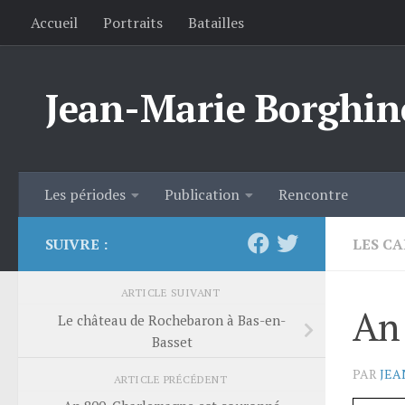
Accueil
Portraits
Batailles
Skip to content
Jean-Marie Borghin
Les périodes
Publication
Rencontre
SUIVRE :
LES C
ARTICLE SUIVANT
An 
Le château de Rochebaron à Bas-en-
Basset
PAR
JEA
ARTICLE PRÉCÉDENT