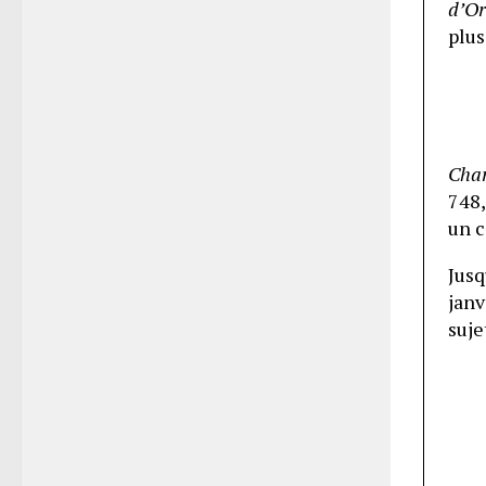
d’Or
plus
Char
748,
un c
Jusq
janv
suje