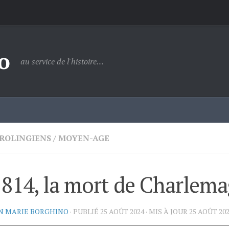
o
au service de l'histoire…
AROLINGIENS
/
MOYEN-AGE
814, la mort de Charlem
N MARIE BORGHINO
· PUBLIÉ
25 AOÛT 2024
· MIS À JOUR
25 AOÛT 20