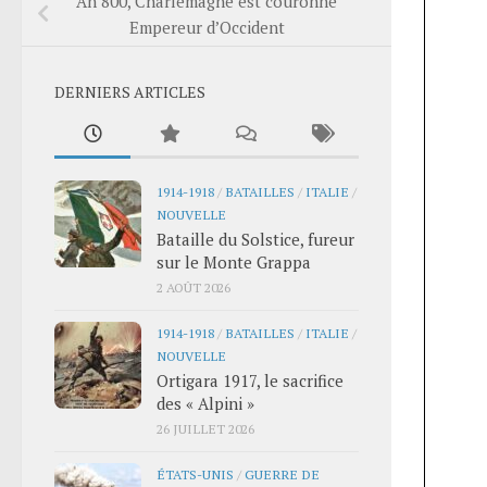
An 800, Charlemagne est couronné
Empereur d’Occident
DERNIERS ARTICLES
1914-1918
/
BATAILLES
/
ITALIE
/
NOUVELLE
Bataille du Solstice, fureur
sur le Monte Grappa
2 AOÛT 2026
1914-1918
/
BATAILLES
/
ITALIE
/
NOUVELLE
Ortigara 1917, le sacrifice
des « Alpini »
26 JUILLET 2026
ÉTATS-UNIS
/
GUERRE DE