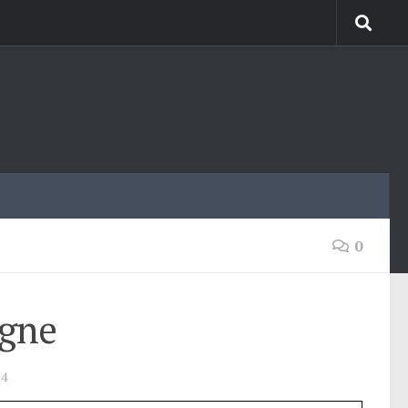
0
agne
24