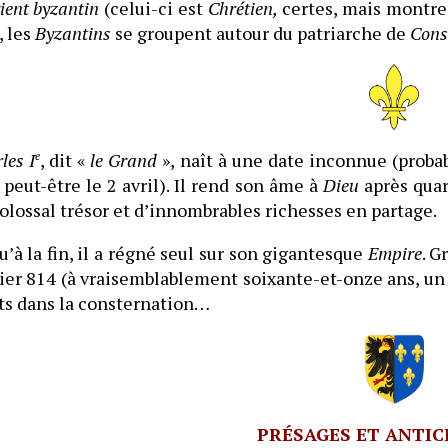
ient byzantin
(celui-ci est
Chrétien,
certes, mais montre 
, les
Byzantins
se groupent autour du patriarche de
Cons
les I
e
, dit «
le Grand
», naît à une date inconnue (proba
 peut-être le 2 avril). Il rend son âme à
Dieu
après quar
olossal trésor et d’innombrables richesses en partage.
u’à la fin, il a régné seul sur son gigantesque
Empire
. G
ier 814 (à vraisemblablement soixante-et-onze ans, un 
ts dans la consternation…
PRÉSAGES ET ANTIC