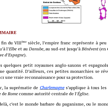
MMAIRE
 fin du VIII
ème
siècle, l’empire franc représente à peu 
u’à l’
Elbe
et au
Danube
, au sud-est jusqu’à
Bénévent
(en
uve d’Espagne
).
s quelques petit royaumes anglo-saxons et espagnols 
me quantité. D’ailleurs, ces petites monarchies se rév
cs
une vraie reconnaissance pour sa protection.
c, la suprématie de
Charlemagne
s’applique à tous les
e de
Rome
comme autorité centrale de l’
Église
.
elà, c’est le monde barbare du paganisme, ou le monde