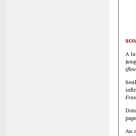
SO
A la
jusq
(
fle
Seul
infi
Fran
Don
pap
Au-d