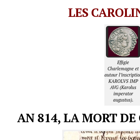
LES CAROLI
Effigie
Charlemagne et
autour l’inscriptio
KAROLVS IMP
AVG (Karolus
imperator
augustus).
AN 814, LA MORT D