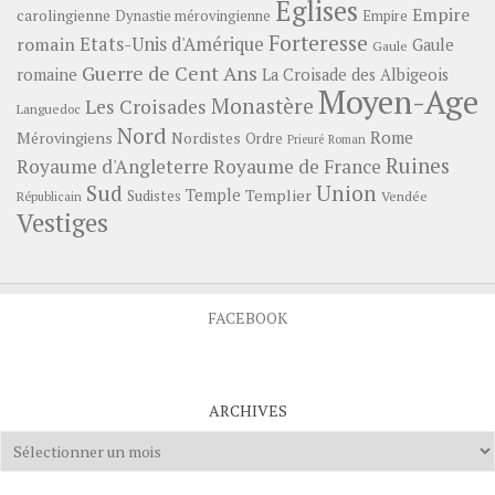
Eglises
Empire
carolingienne
Dynastie mérovingienne
Empire
Forteresse
romain
Etats-Unis d'Amérique
Gaule
Gaule
Guerre de Cent Ans
romaine
La Croisade des Albigeois
Moyen-Age
Monastère
Les Croisades
Languedoc
Nord
Rome
Mérovingiens
Nordistes
Ordre
Prieuré
Roman
Ruines
Royaume d'Angleterre
Royaume de France
Sud
Union
Temple
Templier
Sudistes
Vendée
Républicain
Vestiges
FACEBOOK
ARCHIVES
Archives