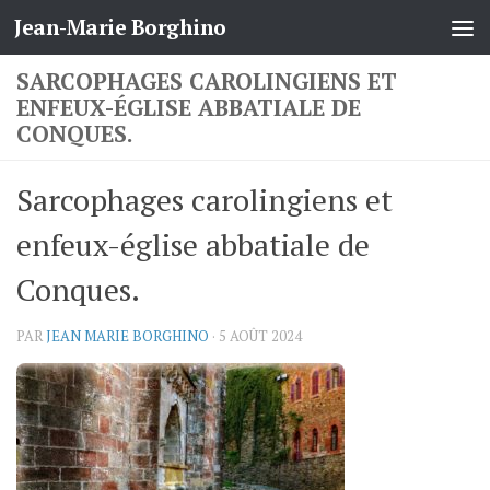
Jean-Marie Borghino
Skip to content
SARCOPHAGES CAROLINGIENS ET
ENFEUX-ÉGLISE ABBATIALE DE
CONQUES.
Sarcophages carolingiens et
enfeux-église abbatiale de
Conques.
PAR
JEAN MARIE BORGHINO
·
5 AOÛT 2024