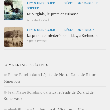
ÉTATS-UNIS
/
GUERRE DE SÉCESSION
/
MARINE DE
GUERRE
Le Virginia, le premier cuirassé
12 JUILLET 2026
ÉTATS-UNIS
/
GUERRE DE SÉCESSION
/
PRISON
La prison confédérée de Libby, à Richmond
5 JUILLET 2026
COMMENTAIRES RÉCENTS
Blaise Boudet
dans
L’église de Notre-Dame de Rieux-
Minervois
Jean Marie Borghino
dans
La légende de Roland de
Roncevaux
chedaille
dans
Le château de Miramas-le-Vieux