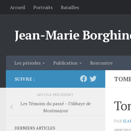
Accueil
Portraits
Batailles
Skip to content
Jean-Marie Borghin
Les périodes
Publication
Rencontre
TOMB
SUIVRE :
ARTICLE PRÉCÉDENT
To
Les Témoins du passé – l’Abbaye de
Montmajour
PAR
JEA
DERNIERS ARTICLES