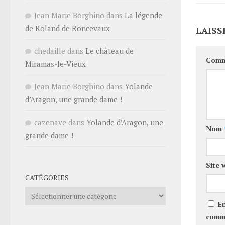
Jean Marie Borghino
dans
La légende
de Roland de Roncevaux
LAISS
chedaille
dans
Le château de
Comm
Miramas-le-Vieux
Jean Marie Borghino
dans
Yolande
d’Aragon, une grande dame !
cazenave
dans
Yolande d’Aragon, une
Nom
grande dame !
Site 
CATÉGORIES
Catégories
E
comm