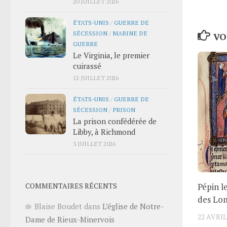
20 JUILLET 2026
ÉTATS-UNIS
/
GUERRE DE
SÉCESSION
/
MARINE DE
VO
GUERRE
Le Virginia, le premier
cuirassé
12 JUILLET 2026
ÉTATS-UNIS
/
GUERRE DE
SÉCESSION
/
PRISON
La prison confédérée de
Libby, à Richmond
5 JUILLET 2026
COMMENTAIRES RÉCENTS
Pépin l
des Lo
Blaise Boudet
dans
L’église de Notre-
22 AVRIL
Dame de Rieux-Minervois