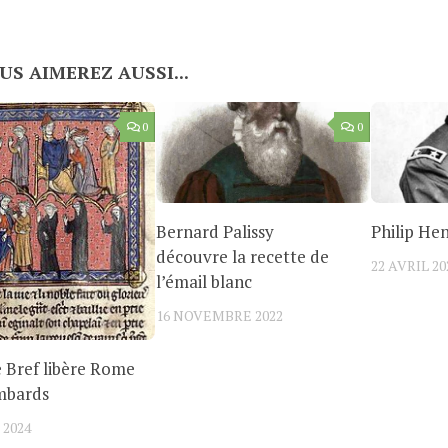
US AIMEREZ AUSSI...
0
0
Bernard Palissy
Philip He
découvre la recette de
22 AVRIL 20
l’émail blanc
16 NOVEMBRE 2022
e Bref libère Rome
mbards
 2024