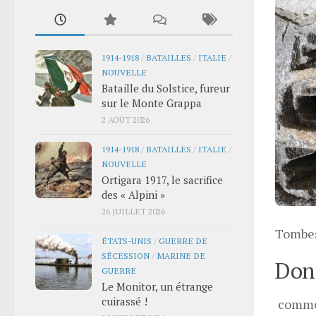
1914-1918
/
BATAILLES
/
ITALIE
/
NOUVELLE
Bataille du Solstice, fureur
sur le Monte Grappa
2 AOÛT 2026
1914-1918
/
BATAILLES
/
ITALIE
/
NOUVELLE
Ortigara 1917, le sacrifice
des « Alpini »
26 JUILLET 2026
Tombe
ÉTATS-UNIS
/
GUERRE DE
SÉCESSION
/
MARINE DE
Donn
GUERRE
Le Monitor, un étrange
cuirassé !
comme