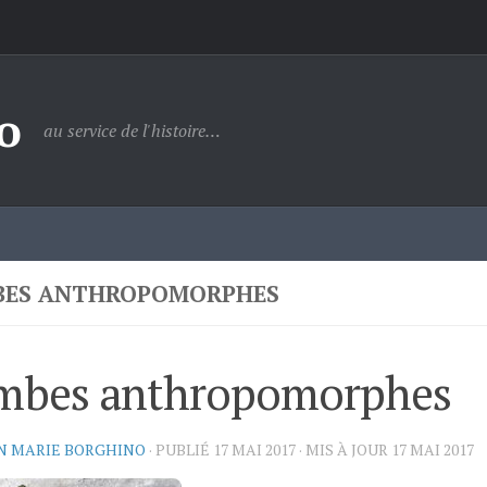
o
au service de l'histoire…
ES ANTHROPOMORPHES
mbes anthropomorphes
N MARIE BORGHINO
· PUBLIÉ
17 MAI 2017
· MIS À JOUR
17 MAI 2017