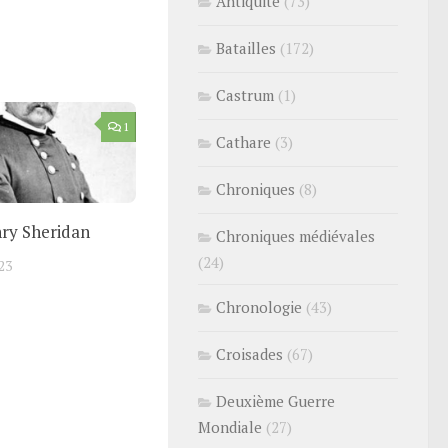
Antiquité
(73)
Batailles
(172)
Castrum
(1)
1
Cathare
(3)
Chroniques
(8)
nry Sheridan
Chroniques médiévales
(24)
23
Chronologie
(43)
Croisades
(67)
Deuxième Guerre
Mondiale
(27)