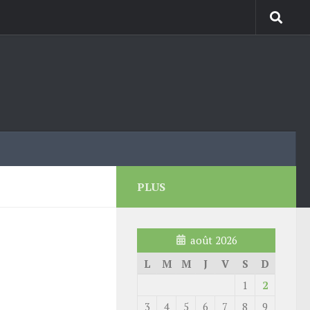
PLUS
août 2026
L
M
M
J
V
S
D
1
2
3
4
5
6
7
8
9