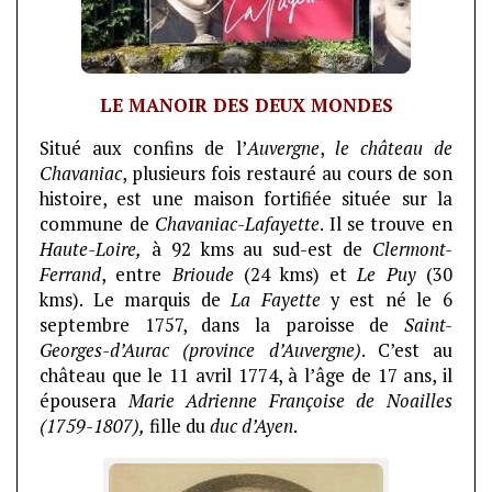
LE MANOIR DES DEUX MONDES
Situé aux confins de l’
Auvergne
,
le château de
Chavaniac
, plusieurs fois restauré au cours de son
histoire, est une maison fortifiée située sur la
commune de
Chavaniac-Lafayette
. Il se trouve en
Haute-Loire,
à 92 kms au sud-est de
Clermont-
Ferrand
, entre
Brioude
(24 kms) et
Le Puy
(30
kms). Le marquis de
La Fayette
y est né le 6
septembre 1757, dans la paroisse de
Saint-
Georges-d’Aurac (province d’Auvergne)
. C’est au
château que le 11 avril 1774, à l’âge de 17 ans, il
épousera
Marie Adrienne Françoise de Noailles
(1759-1807),
fille du
duc d’Ayen
.