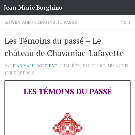
Jean-Marie Borghino
Skip to content
MOYEN-AGE
/
TÉMOINS DU PASSÉ
1
Les Témoins du passé – Le
château de Chavaniac-Lafayette
PAR
JEAN MARIE BORGHINO
· PUBLIÉ
23 JUILLET 2017
· MIS À JOUR
15 JUILLET 2018
LES TÉMOINS DU PASSÉ