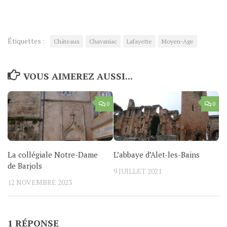
Étiquettes :
Châteaux
Chavaniac
Lafayette
Moyen-Age
VOUS AIMEREZ AUSSI...
0
0
La collégiale Notre-Dame
L’abbaye d’Alet-les-Bains
de Barjols
9 JUILLET 2021
12 NOVEMBRE 2023
1 RÉPONSE