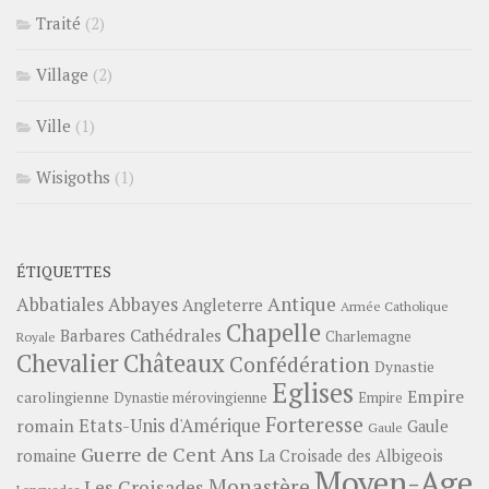
Traité
(2)
Village
(2)
Ville
(1)
Wisigoths
(1)
ÉTIQUETTES
Abbayes
Antique
Abbatiales
Angleterre
Armée Catholique
Chapelle
Barbares
Cathédrales
Charlemagne
Royale
Châteaux
Chevalier
Confédération
Dynastie
Eglises
Empire
carolingienne
Dynastie mérovingienne
Empire
Forteresse
romain
Etats-Unis d'Amérique
Gaule
Gaule
Guerre de Cent Ans
romaine
La Croisade des Albigeois
Moyen-Age
Monastère
Les Croisades