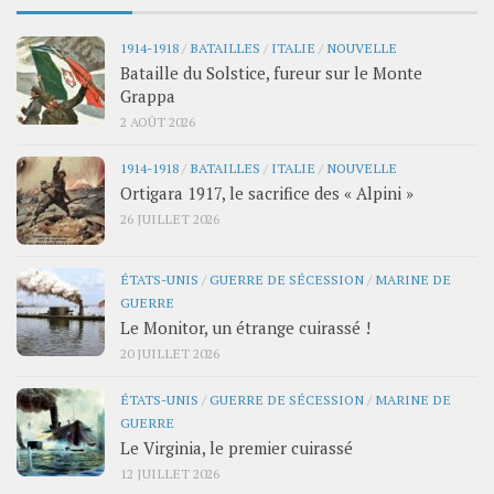
1914-1918
/
BATAILLES
/
ITALIE
/
NOUVELLE
Bataille du Solstice, fureur sur le Monte
Grappa
2 AOÛT 2026
1914-1918
/
BATAILLES
/
ITALIE
/
NOUVELLE
Ortigara 1917, le sacrifice des « Alpini »
26 JUILLET 2026
ÉTATS-UNIS
/
GUERRE DE SÉCESSION
/
MARINE DE
GUERRE
Le Monitor, un étrange cuirassé !
20 JUILLET 2026
ÉTATS-UNIS
/
GUERRE DE SÉCESSION
/
MARINE DE
GUERRE
Le Virginia, le premier cuirassé
12 JUILLET 2026