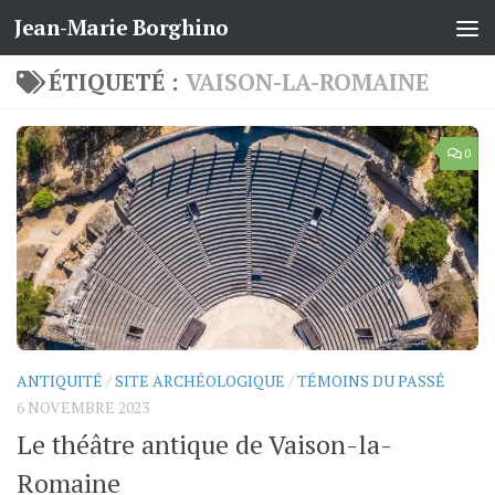
Jean-Marie Borghino
Skip to content
ÉTIQUETÉ :
VAISON-LA-ROMAINE
0
ANTIQUITÉ
/
SITE ARCHÉOLOGIQUE
/
TÉMOINS DU PASSÉ
6 NOVEMBRE 2023
Le théâtre antique de Vaison-la-
Romaine