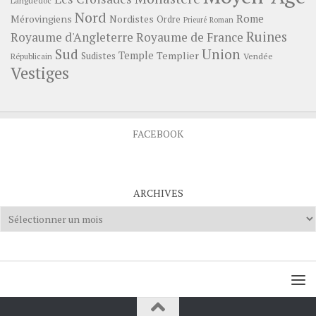
Languedoc
Nord
Rome
Mérovingiens
Nordistes
Ordre
Prieuré
Roman
Ruines
Royaume d'Angleterre
Royaume de France
Sud
Union
Temple
Templier
Sudistes
Vendée
Républicain
Vestiges
FACEBOOK
ARCHIVES
Archives