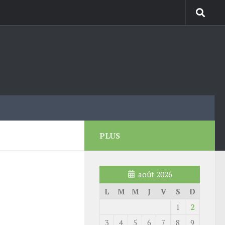
PLUS
août 2026
L
M
M
J
V
S
D
1
2
3
4
5
6
7
8
9