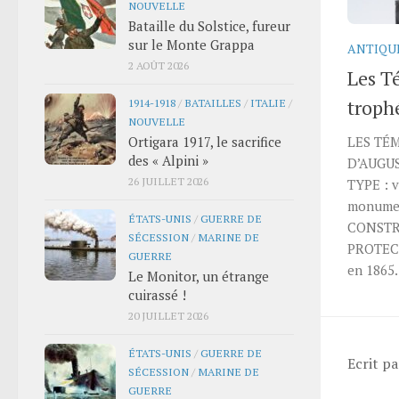
NOUVELLE
Bataille du Solstice, fureur
sur le Monte Grappa
ANTIQU
2 AOÛT 2026
Les T
troph
1914-1918
/
BATAILLES
/
ITALIE
/
NOUVELLE
Ortigara 1917, le sacrifice
LES TÉ
des « Alpini »
D’AUGUS
26 JUILLET 2026
TYPE : v
monumen
ÉTATS-UNIS
/
GUERRE DE
CONSTRU
SÉCESSION
/
MARINE DE
PROTECT
GUERRE
en 1865.
Le Monitor, un étrange
cuirassé !
20 JUILLET 2026
ÉTATS-UNIS
/
GUERRE DE
Ecrit p
SÉCESSION
/
MARINE DE
GUERRE