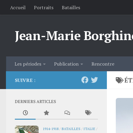
Accueil
Portraits
Batailles
Skip to content
Jean-Marie Borghin
Les périodes
Publication
Rencontre
ÉT
SUIVRE :
DERNIERS ARTICLES
1914-1918
/
BATAILLES
/
ITALIE
/