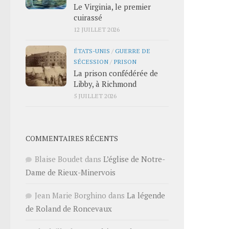
Le Virginia, le premier
cuirassé
12 JUILLET 2026
ÉTATS-UNIS
/
GUERRE DE
SÉCESSION
/
PRISON
La prison confédérée de
Libby, à Richmond
5 JUILLET 2026
COMMENTAIRES RÉCENTS
Blaise Boudet
dans
L’église de Notre-
Dame de Rieux-Minervois
Jean Marie Borghino
dans
La légende
de Roland de Roncevaux