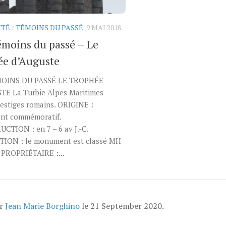
ITÉ
/
TÉMOINS DU PASSÉ
9 MAI 2018
émoins du passé – Le
ée d’Auguste
MOINS DU PASSÉ LE TROPHÉE
TE La Turbie Alpes Maritimes
estiges romains. ORIGINE :
t commémoratif.
CTION : en 7 – 6 av J.-C.
ION : le monument est classé MH
 PROPRIÉTAIRE :...
ar
Jean Marie Borghino
le
21 September 2020
.