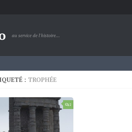
o
au service de l'histoire…
IQUETÉ :
TROPHÉE
2