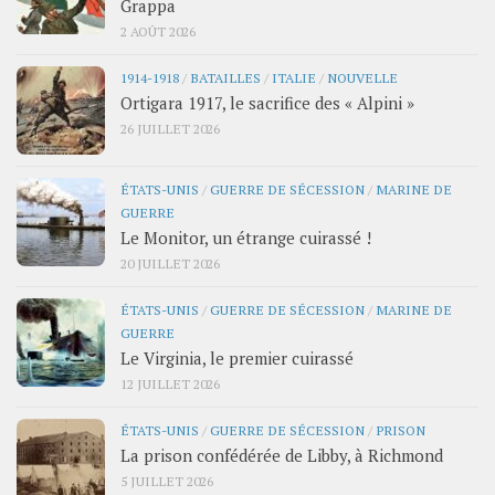
Grappa
2 AOÛT 2026
1914-1918
/
BATAILLES
/
ITALIE
/
NOUVELLE
Ortigara 1917, le sacrifice des « Alpini »
26 JUILLET 2026
ÉTATS-UNIS
/
GUERRE DE SÉCESSION
/
MARINE DE
GUERRE
Le Monitor, un étrange cuirassé !
20 JUILLET 2026
ÉTATS-UNIS
/
GUERRE DE SÉCESSION
/
MARINE DE
GUERRE
Le Virginia, le premier cuirassé
12 JUILLET 2026
ÉTATS-UNIS
/
GUERRE DE SÉCESSION
/
PRISON
La prison confédérée de Libby, à Richmond
5 JUILLET 2026