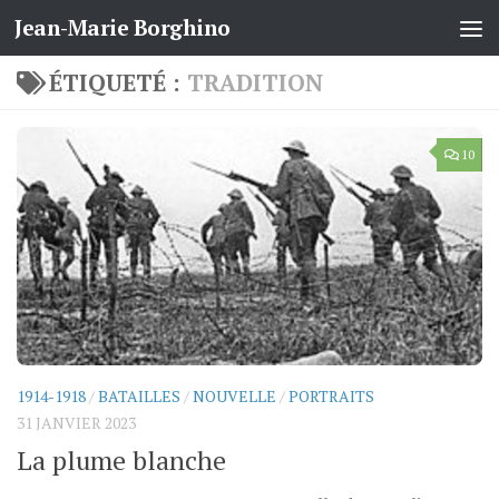
Jean-Marie Borghino
Skip to content
ÉTIQUETÉ :
TRADITION
10
1914-1918
/
BATAILLES
/
NOUVELLE
/
PORTRAITS
31 JANVIER 2023
La plume blanche