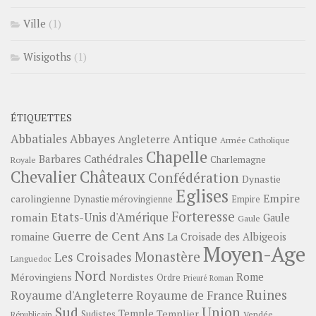
Ville
(1)
Wisigoths
(1)
ÉTIQUETTES
Abbayes
Antique
Abbatiales
Angleterre
Armée Catholique
Chapelle
Barbares
Cathédrales
Charlemagne
Royale
Châteaux
Chevalier
Confédération
Dynastie
Eglises
Empire
carolingienne
Dynastie mérovingienne
Empire
Forteresse
romain
Etats-Unis d'Amérique
Gaule
Gaule
Guerre de Cent Ans
romaine
La Croisade des Albigeois
Moyen-Age
Monastère
Les Croisades
Languedoc
Nord
Rome
Mérovingiens
Nordistes
Ordre
Prieuré
Roman
Ruines
Royaume d'Angleterre
Royaume de France
Sud
Union
Temple
Templier
Sudistes
Vendée
Républicain