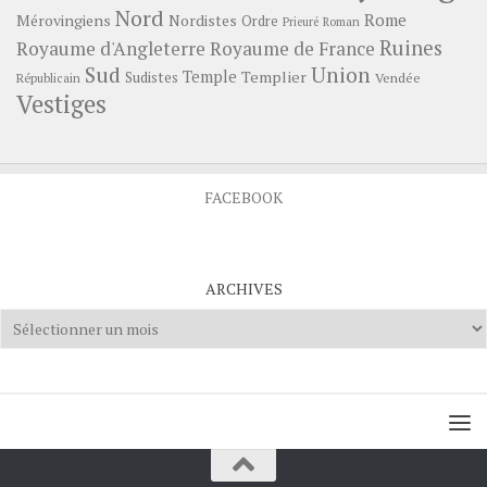
Nord
Rome
Mérovingiens
Nordistes
Ordre
Prieuré
Roman
Ruines
Royaume d'Angleterre
Royaume de France
Sud
Union
Temple
Templier
Sudistes
Vendée
Républicain
Vestiges
FACEBOOK
ARCHIVES
Archives