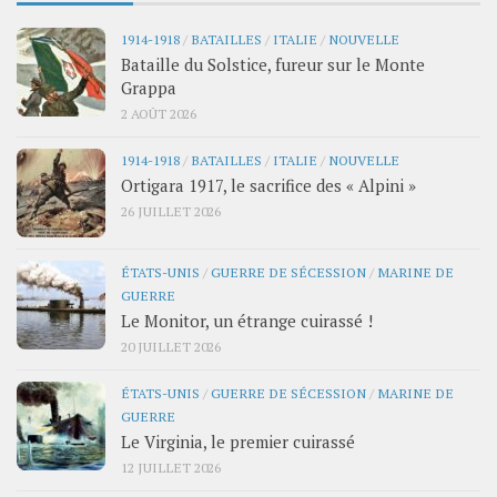
1914-1918
/
BATAILLES
/
ITALIE
/
NOUVELLE
Bataille du Solstice, fureur sur le Monte
Grappa
2 AOÛT 2026
1914-1918
/
BATAILLES
/
ITALIE
/
NOUVELLE
Ortigara 1917, le sacrifice des « Alpini »
26 JUILLET 2026
ÉTATS-UNIS
/
GUERRE DE SÉCESSION
/
MARINE DE
GUERRE
Le Monitor, un étrange cuirassé !
20 JUILLET 2026
ÉTATS-UNIS
/
GUERRE DE SÉCESSION
/
MARINE DE
GUERRE
Le Virginia, le premier cuirassé
12 JUILLET 2026