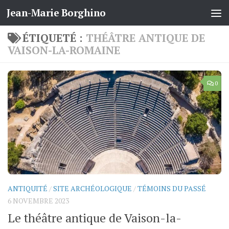
Jean-Marie Borghino
Skip to content
ÉTIQUETÉ :
THÉÂTRE ANTIQUE DE
VAISON-LA-ROMAINE
0
ANTIQUITÉ
/
SITE ARCHÉOLOGIQUE
/
TÉMOINS DU PASSÉ
6 NOVEMBRE 2023
Le théâtre antique de Vaison-la-