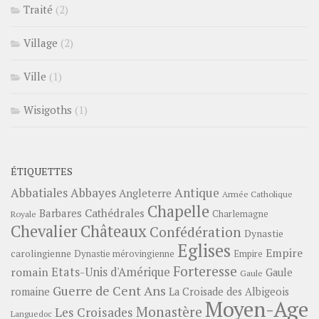
Traité
(2)
Village
(2)
Ville
(1)
Wisigoths
(1)
ÉTIQUETTES
Abbayes
Antique
Abbatiales
Angleterre
Armée Catholique
Chapelle
Barbares
Cathédrales
Charlemagne
Royale
Châteaux
Chevalier
Confédération
Dynastie
Eglises
Empire
carolingienne
Dynastie mérovingienne
Empire
Forteresse
romain
Etats-Unis d'Amérique
Gaule
Gaule
Guerre de Cent Ans
romaine
La Croisade des Albigeois
Moyen-Age
Monastère
Les Croisades
Languedoc