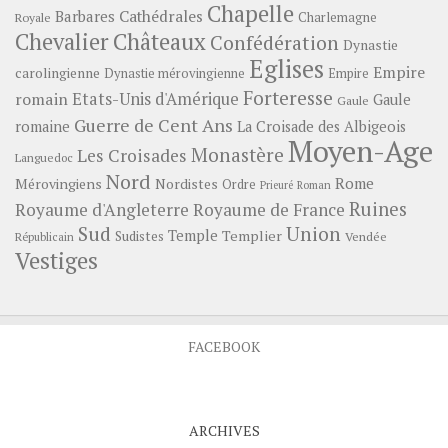
Chapelle
Barbares
Cathédrales
Charlemagne
Royale
Châteaux
Chevalier
Confédération
Dynastie
Eglises
Empire
carolingienne
Dynastie mérovingienne
Empire
Forteresse
romain
Etats-Unis d'Amérique
Gaule
Gaule
Guerre de Cent Ans
romaine
La Croisade des Albigeois
Moyen-Age
Monastère
Les Croisades
Languedoc
Nord
Rome
Mérovingiens
Nordistes
Ordre
Prieuré
Roman
Ruines
Royaume d'Angleterre
Royaume de France
Sud
Union
Temple
Templier
Sudistes
Vendée
Républicain
Vestiges
FACEBOOK
ARCHIVES