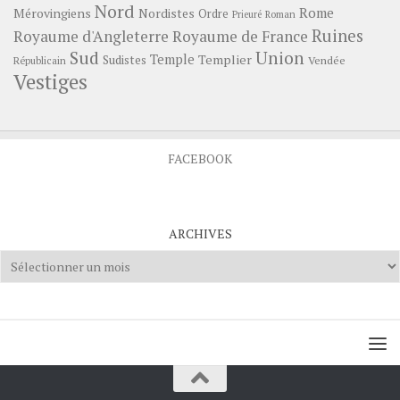
Nord
Rome
Mérovingiens
Nordistes
Ordre
Prieuré
Roman
Ruines
Royaume d'Angleterre
Royaume de France
Sud
Union
Temple
Templier
Sudistes
Vendée
Républicain
Vestiges
FACEBOOK
ARCHIVES
Archives