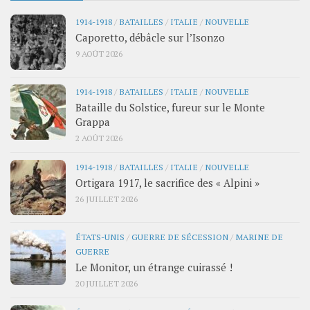
1914-1918
/
BATAILLES
/
ITALIE
/
NOUVELLE
Caporetto, débâcle sur l’Isonzo
9 AOÛT 2026
1914-1918
/
BATAILLES
/
ITALIE
/
NOUVELLE
Bataille du Solstice, fureur sur le Monte
Grappa
2 AOÛT 2026
1914-1918
/
BATAILLES
/
ITALIE
/
NOUVELLE
Ortigara 1917, le sacrifice des « Alpini »
26 JUILLET 2026
ÉTATS-UNIS
/
GUERRE DE SÉCESSION
/
MARINE DE
GUERRE
Le Monitor, un étrange cuirassé !
20 JUILLET 2026