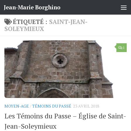
Jean-Marie Borghino
Skip to content
ÉTIQUETÉ :
SAINT-JEAN-
SOLEYMIEUX
1
MOYEN-AGE
/
TÉMOINS DU PASSÉ
23 AVRIL 2018
Les Témoins du Passe – Église de Saint-
Jean-Soleymieux