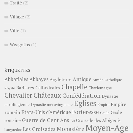
Traité
(2)
Village
(2)
Ville
(1)
Wisigoths
(1)
ÉTIQUETTES
Abbayes
Antique
Abbatiales
Angleterre
Armée Catholique
Chapelle
Barbares
Cathédrales
Charlemagne
Royale
Châteaux
Chevalier
Confédération
Dynastie
Eglises
Empire
carolingienne
Dynastie mérovingienne
Empire
Forteresse
romain
Etats-Unis d'Amérique
Gaule
Gaule
Guerre de Cent Ans
romaine
La Croisade des Albigeois
Moyen-Age
Monastère
Les Croisades
Languedoc