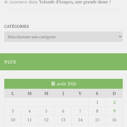
cazenave
dans
Yolande d’Aragon, une grande dame !
CATÉGORIES
Catégories
PLUS
août 2026
L
M
M
J
V
S
D
1
2
3
4
5
6
7
8
9
10
11
12
13
14
15
16