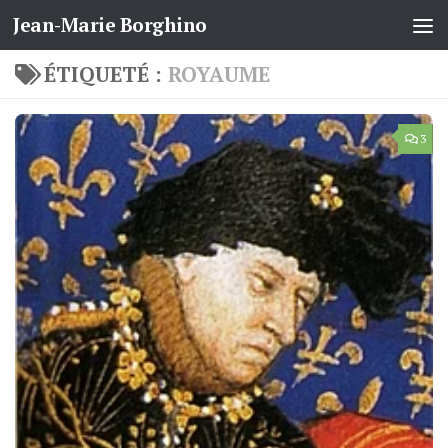
Jean-Marie Borghino
Skip to content
ÉTIQUETÉ :
ROYAUME
3