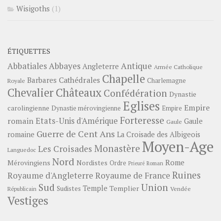
Wisigoths
(1)
ÉTIQUETTES
Abbayes
Antique
Abbatiales
Angleterre
Armée Catholique
Chapelle
Barbares
Cathédrales
Charlemagne
Royale
Châteaux
Chevalier
Confédération
Dynastie
Eglises
Empire
carolingienne
Dynastie mérovingienne
Empire
Forteresse
romain
Etats-Unis d'Amérique
Gaule
Gaule
Guerre de Cent Ans
romaine
La Croisade des Albigeois
Moyen-Age
Monastère
Les Croisades
Languedoc
Nord
Rome
Mérovingiens
Nordistes
Ordre
Prieuré
Roman
Ruines
Royaume d'Angleterre
Royaume de France
Sud
Union
Temple
Templier
Sudistes
Vendée
Républicain
Vestiges