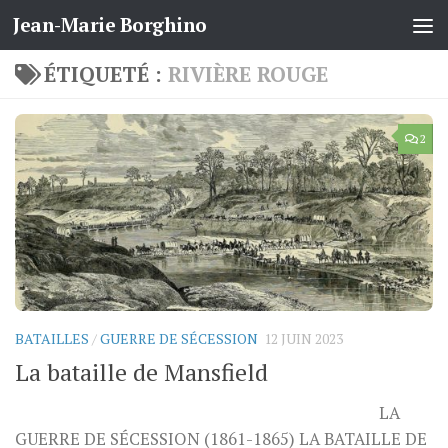
Jean-Marie Borghino
Skip to content
ÉTIQUETÉ :
RIVIÈRE ROUGE
2
BATAILLES
/
GUERRE DE SÉCESSION
12 JUIN 2023
La bataille de Mansfield
LA
GUERRE DE SÉCESSION (1861-1865) LA BATAILLE DE