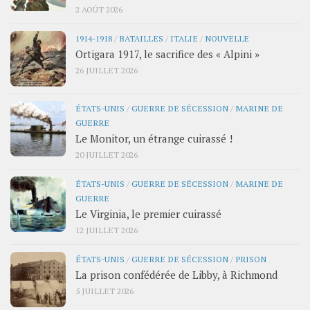
2 AOÛT 2026
1914-1918
/
BATAILLES
/
ITALIE
/
NOUVELLE
Ortigara 1917, le sacrifice des « Alpini »
26 JUILLET 2026
ÉTATS-UNIS
/
GUERRE DE SÉCESSION
/
MARINE DE
GUERRE
Le Monitor, un étrange cuirassé !
20 JUILLET 2026
ÉTATS-UNIS
/
GUERRE DE SÉCESSION
/
MARINE DE
GUERRE
Le Virginia, le premier cuirassé
12 JUILLET 2026
ÉTATS-UNIS
/
GUERRE DE SÉCESSION
/
PRISON
La prison confédérée de Libby, à Richmond
5 JUILLET 2026