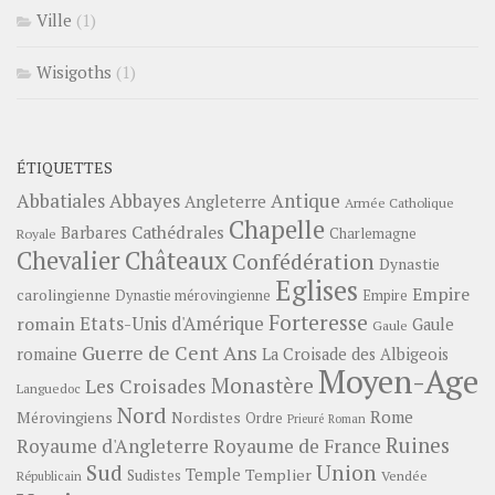
Ville
(1)
Wisigoths
(1)
ÉTIQUETTES
Abbayes
Antique
Abbatiales
Angleterre
Armée Catholique
Chapelle
Barbares
Cathédrales
Charlemagne
Royale
Châteaux
Chevalier
Confédération
Dynastie
Eglises
Empire
carolingienne
Dynastie mérovingienne
Empire
Forteresse
romain
Etats-Unis d'Amérique
Gaule
Gaule
Guerre de Cent Ans
romaine
La Croisade des Albigeois
Moyen-Age
Monastère
Les Croisades
Languedoc
Nord
Rome
Mérovingiens
Nordistes
Ordre
Prieuré
Roman
Ruines
Royaume d'Angleterre
Royaume de France
Sud
Union
Temple
Templier
Sudistes
Vendée
Républicain