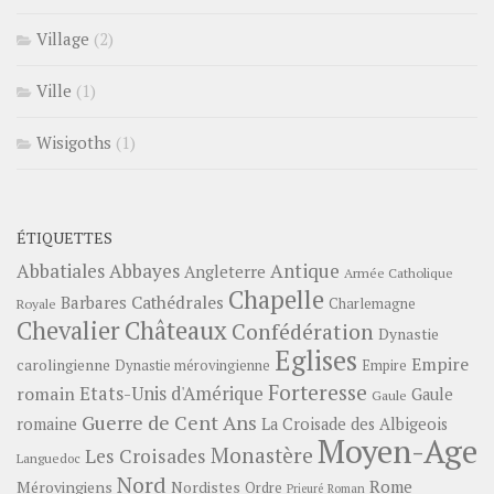
Village
(2)
Ville
(1)
Wisigoths
(1)
ÉTIQUETTES
Abbayes
Antique
Abbatiales
Angleterre
Armée Catholique
Chapelle
Barbares
Cathédrales
Charlemagne
Royale
Châteaux
Chevalier
Confédération
Dynastie
Eglises
Empire
carolingienne
Dynastie mérovingienne
Empire
Forteresse
romain
Etats-Unis d'Amérique
Gaule
Gaule
Guerre de Cent Ans
romaine
La Croisade des Albigeois
Moyen-Age
Monastère
Les Croisades
Languedoc
Nord
Rome
Mérovingiens
Nordistes
Ordre
Prieuré
Roman