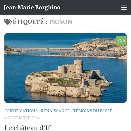
Jean-Marie Borghino
Skip to content
ÉTIQUETÉ :
PRISON
0
FORTIFICATIONS
/
RENAISSANCE
/
TÉMOINS DU PASSÉ
4 NOVEMBRE 2024
Le château d’If