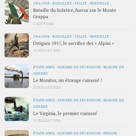
1914-1918
/
BATAILLES
/
ITALIE
/
NOUVELLE
Bataille du Solstice, fureur sur le Monte
Grappa
2 AOÛT 2026
1914-1918
/
BATAILLES
/
ITALIE
/
NOUVELLE
Ortigara 1917, le sacrifice des « Alpini »
26 JUILLET 2026
ÉTATS-UNIS
/
GUERRE DE SÉCESSION
/
MARINE DE
GUERRE
Le Monitor, un étrange cuirassé !
20 JUILLET 2026
ÉTATS-UNIS
/
GUERRE DE SÉCESSION
/
MARINE DE
GUERRE
Le Virginia, le premier cuirassé
12 JUILLET 2026
ÉTATS-UNIS
/
GUERRE DE SÉCESSION
/
PRISON