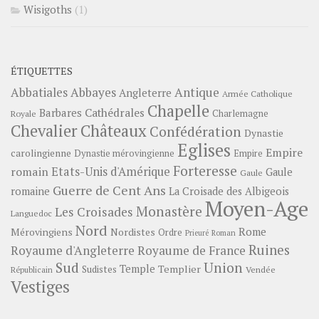
Wisigoths
(1)
ÉTIQUETTES
Abbayes
Antique
Abbatiales
Angleterre
Armée Catholique
Chapelle
Barbares
Cathédrales
Charlemagne
Royale
Châteaux
Chevalier
Confédération
Dynastie
Eglises
Empire
carolingienne
Dynastie mérovingienne
Empire
Forteresse
romain
Etats-Unis d'Amérique
Gaule
Gaule
Guerre de Cent Ans
romaine
La Croisade des Albigeois
Moyen-Age
Monastère
Les Croisades
Languedoc
Nord
Rome
Mérovingiens
Nordistes
Ordre
Prieuré
Roman
Ruines
Royaume d'Angleterre
Royaume de France
Sud
Union
Temple
Templier
Sudistes
Vendée
Républicain
Vestiges