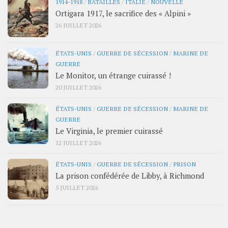
1914-1918
/
BATAILLES
/
ITALIE
/
NOUVELLE
Ortigara 1917, le sacrifice des « Alpini »
26 JUILLET 2026
ÉTATS-UNIS
/
GUERRE DE SÉCESSION
/
MARINE DE
GUERRE
Le Monitor, un étrange cuirassé !
20 JUILLET 2026
ÉTATS-UNIS
/
GUERRE DE SÉCESSION
/
MARINE DE
GUERRE
Le Virginia, le premier cuirassé
12 JUILLET 2026
ÉTATS-UNIS
/
GUERRE DE SÉCESSION
/
PRISON
La prison confédérée de Libby, à Richmond
5 JUILLET 2026