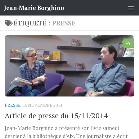
Jean-Marie Borghino
Skip to content
ÉTIQUETÉ :
PRESSE
0
PRESSE
16 NOVEMBRE 2014
Article de presse du 15/11/2014
Jean-Marie Borghino a présenté son livre samedi
dernier à la bibliothèque d’Aix. Une journaliste a écrit