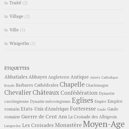
Traité
(2)
Village
(2)
Ville
(1)
Wisigoths
(1)
ÉTIQUETTES
Abbayes
Antique
Abbatiales
Angleterre
Armée Catholique
Chapelle
Barbares
Cathédrales
Charlemagne
Royale
Châteaux
Chevalier
Confédération
Dynastie
Eglises
Empire
carolingienne
Dynastie mérovingienne
Empire
Forteresse
romain
Etats-Unis d'Amérique
Gaule
Gaule
Guerre de Cent Ans
romaine
La Croisade des Albigeois
Moyen-Age
Monastère
Les Croisades
Languedoc