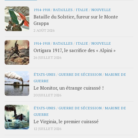
1914-1918
/
BATAILLES
/
ITALIE
/
NOUVELLE
Bataille du Solstice, fureur sur le Monte
Grappa
2 AOÛT 2026
1914-1918
/
BATAILLES
/
ITALIE
/
NOUVELLE
Ortigara 1917, le sacrifice des « Alpini »
26 JUILLET 2026
ÉTATS-UNIS
/
GUERRE DE SÉCESSION
/
MARINE DE
GUERRE
Le Monitor, un étrange cuirassé !
20 JUILLET 2026
ÉTATS-UNIS
/
GUERRE DE SÉCESSION
/
MARINE DE
GUERRE
Le Virginia, le premier cuirassé
12 JUILLET 2026