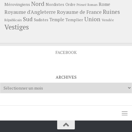
Nord
Rome
Mérovingiens
Nordistes
Ordre
Prieuré
Roman
Ruines
Royaume d'Angleterre
Royaume de France
Sud
Union
Temple
Templier
Sudistes
Vendée
Républicain
Vestiges
FACEBOOK
ARCHIVES
Archives