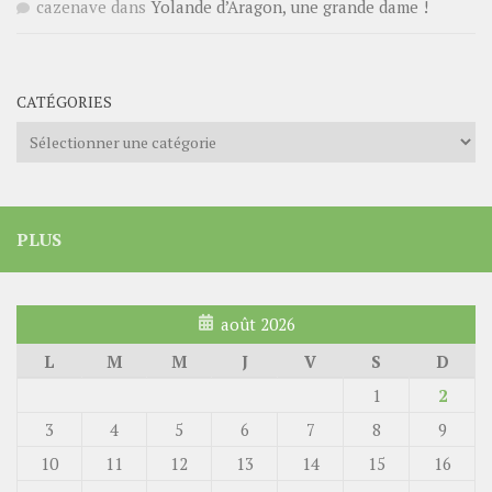
cazenave
dans
Yolande d’Aragon, une grande dame !
CATÉGORIES
Catégories
PLUS
août 2026
L
M
M
J
V
S
D
1
2
3
4
5
6
7
8
9
10
11
12
13
14
15
16