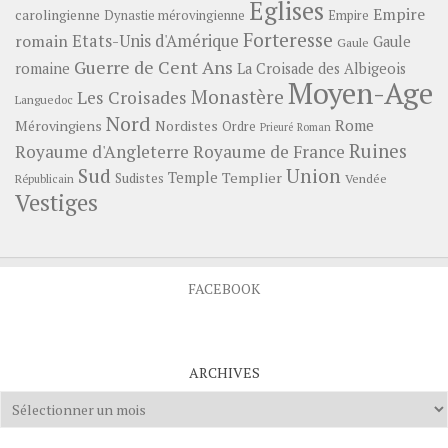
Eglises
Empire
carolingienne
Dynastie mérovingienne
Empire
Forteresse
romain
Etats-Unis d'Amérique
Gaule
Gaule
Guerre de Cent Ans
romaine
La Croisade des Albigeois
Moyen-Age
Monastère
Les Croisades
Languedoc
Nord
Rome
Mérovingiens
Nordistes
Ordre
Prieuré
Roman
Ruines
Royaume d'Angleterre
Royaume de France
Sud
Union
Temple
Templier
Sudistes
Vendée
Républicain
Vestiges
FACEBOOK
ARCHIVES
Archives