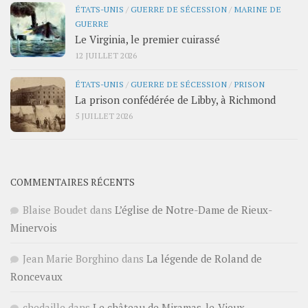
ÉTATS-UNIS
/
GUERRE DE SÉCESSION
/
MARINE DE
GUERRE
Le Virginia, le premier cuirassé
12 JUILLET 2026
ÉTATS-UNIS
/
GUERRE DE SÉCESSION
/
PRISON
La prison confédérée de Libby, à Richmond
5 JUILLET 2026
COMMENTAIRES RÉCENTS
Blaise Boudet
dans
L’église de Notre-Dame de Rieux-
Minervois
Jean Marie Borghino
dans
La légende de Roland de
Roncevaux
chedaille
dans
Le château de Miramas-le-Vieux