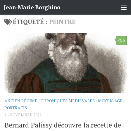
Jean-Marie Borghino
Skip to content
ÉTIQUETÉ :
PEINTRE
0
ANCIEN RÉGIME
/
CHRONIQUES MÉDIÉVALES
/
MOYEN-AGE
/
PORTRAITS
16 NOVEMBRE 2022
Bernard Palissy découvre la recette de