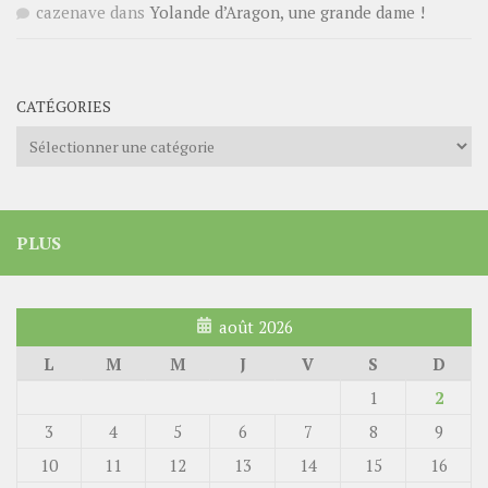
cazenave
dans
Yolande d’Aragon, une grande dame !
CATÉGORIES
Catégories
PLUS
août 2026
L
M
M
J
V
S
D
1
2
3
4
5
6
7
8
9
10
11
12
13
14
15
16