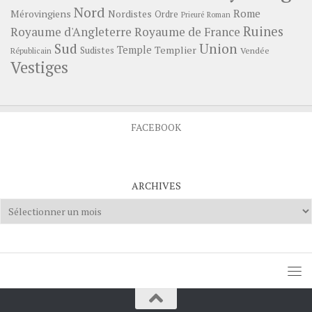
Nord
Rome
Mérovingiens
Nordistes
Ordre
Prieuré
Roman
Ruines
Royaume d'Angleterre
Royaume de France
Sud
Union
Temple
Templier
Sudistes
Vendée
Républicain
Vestiges
FACEBOOK
ARCHIVES
Archives