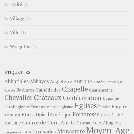
Traité
(2)
Village
(2)
Ville
(1)
Wisigoths
(1)
ÉTIQUETTES
Abbayes
Antique
Abbatiales
Angleterre
Armée Catholique
Chapelle
Barbares
Cathédrales
Charlemagne
Royale
Châteaux
Chevalier
Confédération
Dynastie
Eglises
Empire
carolingienne
Dynastie mérovingienne
Empire
Forteresse
romain
Etats-Unis d'Amérique
Gaule
Gaule
Guerre de Cent Ans
romaine
La Croisade des Albigeois
Moyen-Age
Monastère
Les Croisades
Languedoc