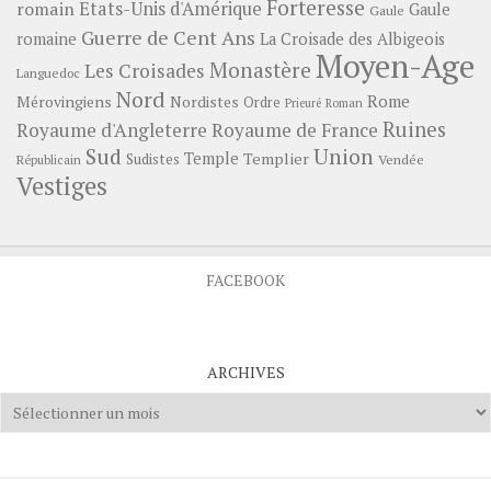
Forteresse
romain
Etats-Unis d'Amérique
Gaule
Gaule
Guerre de Cent Ans
romaine
La Croisade des Albigeois
Moyen-Age
Monastère
Les Croisades
Languedoc
Nord
Rome
Mérovingiens
Nordistes
Ordre
Prieuré
Roman
Ruines
Royaume d'Angleterre
Royaume de France
Sud
Union
Temple
Templier
Sudistes
Vendée
Républicain
Vestiges
FACEBOOK
ARCHIVES
Archives