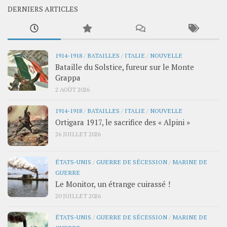
DERNIERS ARTICLES
1914-1918
/
BATAILLES
/
ITALIE
/
NOUVELLE
Bataille du Solstice, fureur sur le Monte
Grappa
2 AOÛT 2026
1914-1918
/
BATAILLES
/
ITALIE
/
NOUVELLE
Ortigara 1917, le sacrifice des « Alpini »
26 JUILLET 2026
ÉTATS-UNIS
/
GUERRE DE SÉCESSION
/
MARINE DE
GUERRE
Le Monitor, un étrange cuirassé !
20 JUILLET 2026
ÉTATS-UNIS
/
GUERRE DE SÉCESSION
/
MARINE DE