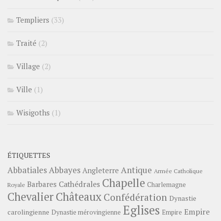
Templiers
(33)
Traité
(2)
Village
(2)
Ville
(1)
Wisigoths
(1)
ÉTIQUETTES
Abbayes
Antique
Abbatiales
Angleterre
Armée Catholique
Chapelle
Barbares
Cathédrales
Charlemagne
Royale
Châteaux
Chevalier
Confédération
Dynastie
Eglises
Empire
carolingienne
Dynastie mérovingienne
Empire