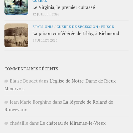
GUERRE
Le Virginia, le premier cuirassé
12 JUILLET 2026
ÉTATS-UNIS
/
GUERRE DE SÉCESSION
/
PRISON
La prison confédérée de Libby, à Richmond
5 JUILLET 2026
COMMENTAIRES RÉCENTS
Blaise Boudet
dans
L’église de Notre-Dame de Rieux-
Minervois
Jean Marie Borghino
dans
La légende de Roland de
Roncevaux
chedaille
dans
Le château de Miramas-le-Vieux