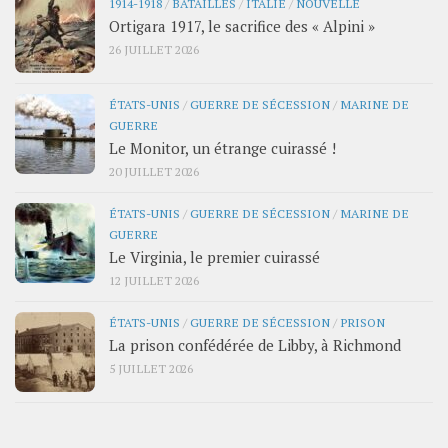
1914-1918
/
BATAILLES
/
ITALIE
/
NOUVELLE
Ortigara 1917, le sacrifice des « Alpini »
26 JUILLET 2026
ÉTATS-UNIS
/
GUERRE DE SÉCESSION
/
MARINE DE
GUERRE
Le Monitor, un étrange cuirassé !
20 JUILLET 2026
ÉTATS-UNIS
/
GUERRE DE SÉCESSION
/
MARINE DE
GUERRE
Le Virginia, le premier cuirassé
12 JUILLET 2026
ÉTATS-UNIS
/
GUERRE DE SÉCESSION
/
PRISON
La prison confédérée de Libby, à Richmond
5 JUILLET 2026