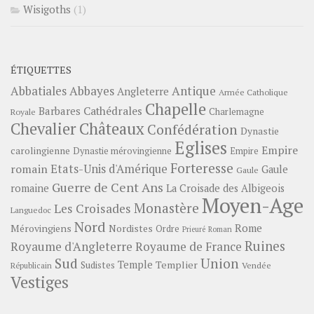
Wisigoths
(1)
ÉTIQUETTES
Abbayes
Antique
Abbatiales
Angleterre
Armée Catholique
Chapelle
Barbares
Cathédrales
Charlemagne
Royale
Châteaux
Chevalier
Confédération
Dynastie
Eglises
Empire
carolingienne
Dynastie mérovingienne
Empire
Forteresse
romain
Etats-Unis d'Amérique
Gaule
Gaule
Guerre de Cent Ans
romaine
La Croisade des Albigeois
Moyen-Age
Monastère
Les Croisades
Languedoc
Nord
Rome
Mérovingiens
Nordistes
Ordre
Prieuré
Roman
Ruines
Royaume d'Angleterre
Royaume de France
Sud
Union
Temple
Templier
Sudistes
Vendée
Républicain
Vestiges