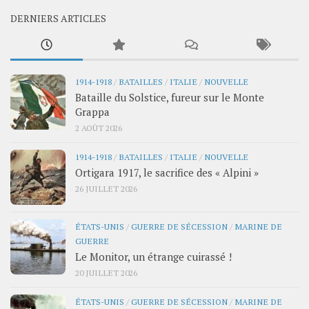
DERNIERS ARTICLES
1914-1918
/
BATAILLES
/
ITALIE
/
NOUVELLE
Bataille du Solstice, fureur sur le Monte
Grappa
2 AOÛT 2026
1914-1918
/
BATAILLES
/
ITALIE
/
NOUVELLE
Ortigara 1917, le sacrifice des « Alpini »
26 JUILLET 2026
ÉTATS-UNIS
/
GUERRE DE SÉCESSION
/
MARINE DE
GUERRE
Le Monitor, un étrange cuirassé !
20 JUILLET 2026
ÉTATS-UNIS
/
GUERRE DE SÉCESSION
/
MARINE DE