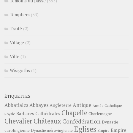
Témoins du passé
(353)
Templiers
(33)
Traité
(2)
Village
(2)
Ville
(1)
Wisigoths
(1)
ÉTIQUETTES
Abbayes
Antique
Abbatiales
Angleterre
Armée Catholique
Chapelle
Barbares
Cathédrales
Charlemagne
Royale
Châteaux
Chevalier
Confédération
Dynastie
Eglises
Empire
carolingienne
Dynastie mérovingienne
Empire