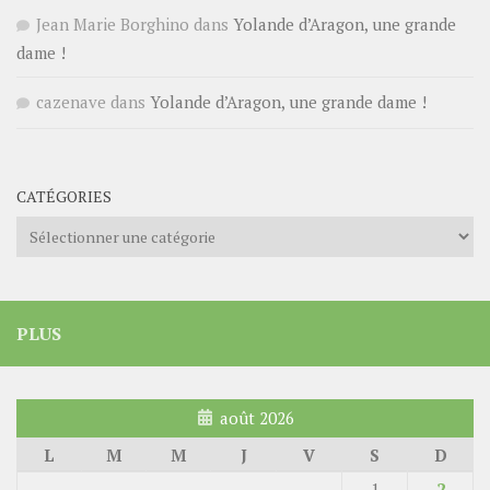
Jean Marie Borghino
dans
Yolande d’Aragon, une grande
dame !
cazenave
dans
Yolande d’Aragon, une grande dame !
CATÉGORIES
Catégories
PLUS
août 2026
L
M
M
J
V
S
D
1
2