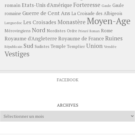
Forteresse
romain
Etats-Unis d'Amérique
Gaule
Gaule
Guerre de Cent Ans
romaine
La Croisade des Albigeois
Moyen-Age
Monastère
Les Croisades
Languedoc
Nord
Rome
Mérovingiens
Nordistes
Ordre
Prieuré
Roman
Ruines
Royaume d'Angleterre
Royaume de France
Sud
Union
Temple
Templier
Sudistes
Vendée
Républicain
Vestiges
FACEBOOK
ARCHIVES
Archives