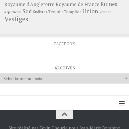
Ruines
Royaume d'Angleterre
Royaume de France
Sud
Union
Temple
Templier
Sudistes
Vendée
Républicain
Vestiges
FACEBOOK
ARCHIVES
Archives
Site réalisé par Kevin Cheucle pour Jean-Marie Borghino