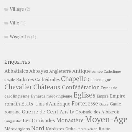
Village
(2)
Ville
(1)
Wisigoths
(1)
ÉTIQUETTES
Abbayes
Antique
Abbatiales
Angleterre
Armée Catholique
Chapelle
Barbares
Cathédrales
Charlemagne
Royale
Châteaux
Chevalier
Confédération
Dynastie
Eglises
Empire
carolingienne
Dynastie mérovingienne
Empire
Forteresse
romain
Etats-Unis d'Amérique
Gaule
Gaule
Guerre de Cent Ans
romaine
La Croisade des Albigeois
Moyen-Age
Monastère
Les Croisades
Languedoc
Nord
Rome
Mérovingiens
Nordistes
Ordre
Prieuré
Roman