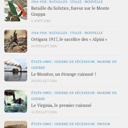
1914-1918
/
BATAILLES
/
ITALIE
/
NOUVELLE
Bataille du Solstice, fureur sur le Monte
Grappa
2 AOÛT 2026
1914-1918
/
BATAILLES
/
ITALIE
/
NOUVELLE
Ortigara 1917, le sacrifice des « Alpini »
26 JUILLET 2026
ÉTATS-UNIS
/
GUERRE DE SÉCESSION
/
MARINE DE
GUERRE
Le Monitor, un étrange cuirassé !
20 JUILLET 2026
ÉTATS-UNIS
/
GUERRE DE SÉCESSION
/
MARINE DE
GUERRE
Le Virginia, le premier cuirassé
12 JUILLET 2026
ÉTATS-UNIS
/
GUERRE DE SÉCESSION
/
PRISON