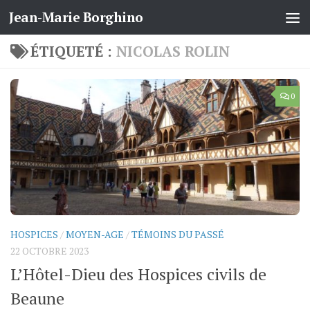
Jean-Marie Borghino
Skip to content
ÉTIQUETÉ :
NICOLAS ROLIN
0
HOSPICES
/
MOYEN-AGE
/
TÉMOINS DU PASSÉ
22 OCTOBRE 2023
L’Hôtel-Dieu des Hospices civils de
Beaune