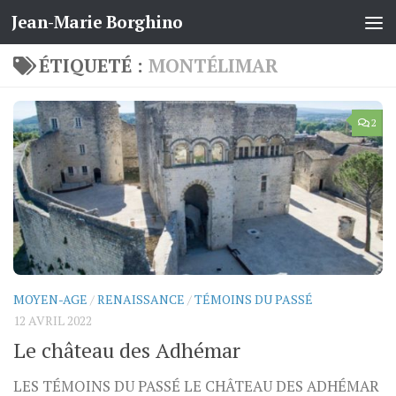
Jean-Marie Borghino
Skip to content
ÉTIQUETÉ :
MONTÉLIMAR
2
MOYEN-AGE
/
RENAISSANCE
/
TÉMOINS DU PASSÉ
12 AVRIL 2022
Le château des Adhémar
LES TÉMOINS DU PASSÉ LE CHÂTEAU DES ADHÉMAR