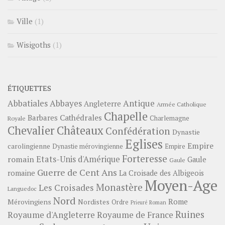
Ville
(1)
Wisigoths
(1)
ÉTIQUETTES
Abbayes
Antique
Abbatiales
Angleterre
Armée Catholique
Chapelle
Barbares
Cathédrales
Charlemagne
Royale
Châteaux
Chevalier
Confédération
Dynastie
Eglises
Empire
carolingienne
Dynastie mérovingienne
Empire
Forteresse
romain
Etats-Unis d'Amérique
Gaule
Gaule
Guerre de Cent Ans
romaine
La Croisade des Albigeois
Moyen-Age
Monastère
Les Croisades
Languedoc
Nord
Rome
Mérovingiens
Nordistes
Ordre
Prieuré
Roman
Ruines
Royaume d'Angleterre
Royaume de France