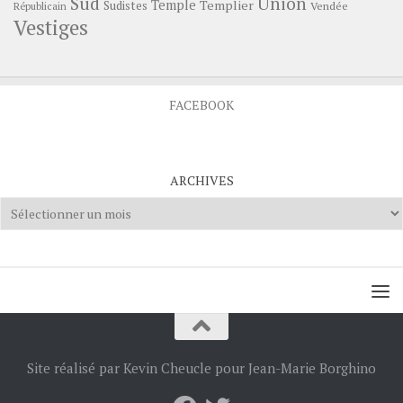
Sud
Union
Temple
Templier
Sudistes
Vendée
Républicain
Vestiges
FACEBOOK
ARCHIVES
Archives
Site réalisé par Kevin Cheucle pour Jean-Marie Borghino