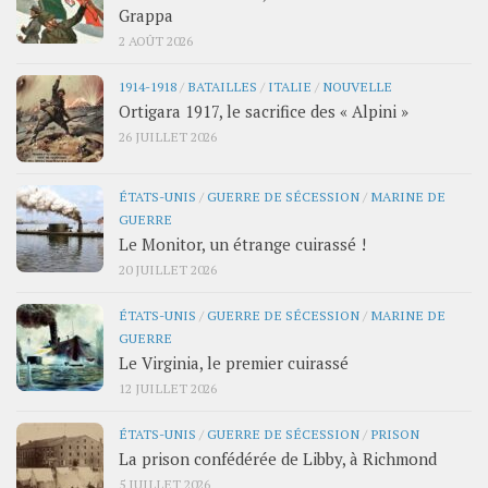
Grappa
2 AOÛT 2026
1914-1918
/
BATAILLES
/
ITALIE
/
NOUVELLE
Ortigara 1917, le sacrifice des « Alpini »
26 JUILLET 2026
ÉTATS-UNIS
/
GUERRE DE SÉCESSION
/
MARINE DE
GUERRE
Le Monitor, un étrange cuirassé !
20 JUILLET 2026
ÉTATS-UNIS
/
GUERRE DE SÉCESSION
/
MARINE DE
GUERRE
Le Virginia, le premier cuirassé
12 JUILLET 2026
ÉTATS-UNIS
/
GUERRE DE SÉCESSION
/
PRISON
La prison confédérée de Libby, à Richmond
5 JUILLET 2026